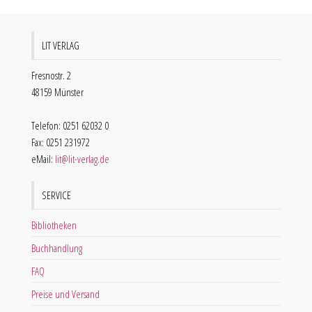
LIT VERLAG
Fresnostr. 2
48159 Münster
Telefon: 0251 62032 0
Fax: 0251 231972
eMail:
lit@lit-verlag.de
SERVICE
Bibliotheken
Buchhandlung
FAQ
Preise und Versand