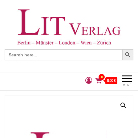
Search Button
Search
for:
0
0,00 €
MENÜ