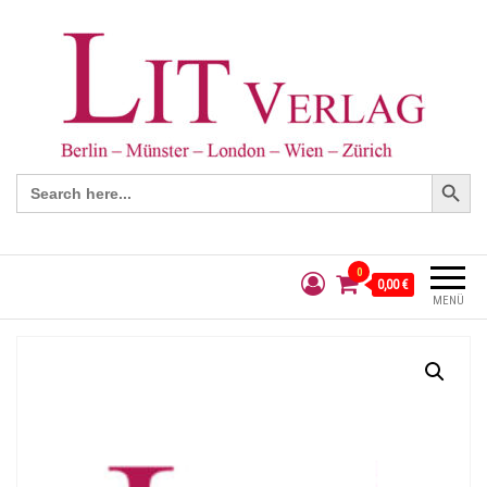
Search Button
Search
for:
0
0,00 €
MENÜ