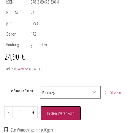
ISBN
978-3-89473-636-4
Band-Nr.
21
Jahr
1993
Seiten
172
Bindung
gebunden
24,90
€
und inkl.
Versand
(D, A, CH)
eBook/Print
Zurücksetzen
-
+
In den Warenkorb