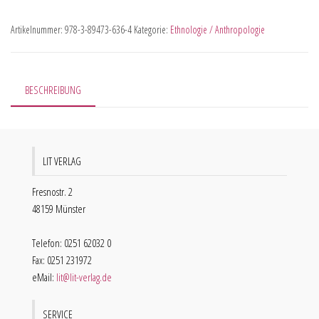
Artikelnummer:
978-3-89473-636-4
Kategorie:
Ethnologie / Anthropologie
BESCHREIBUNG
LIT VERLAG
Fresnostr. 2
48159 Münster
Telefon: 0251 62032 0
Fax: 0251 231972
eMail:
lit@lit-verlag.de
SERVICE