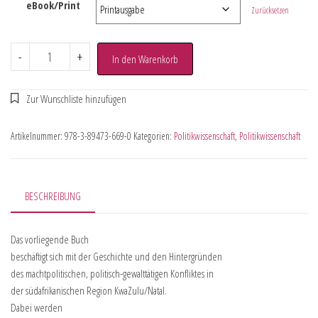
eBook/Print
Zurücksetzen
-
+
In den Warenkorb
Artikelnummer:
978-3-89473-669-0
Kategorien:
Politikwissenschaft
,
Politikwissenschaft
BESCHREIBUNG
Das vorliegende Buch
beschäftigt sich mit der Geschichte und den Hintergründen
des machtpolitischen, politisch-gewalttätigen Konfliktes in
der südafrikanischen Region KwaZulu/Natal.
Dabei werden