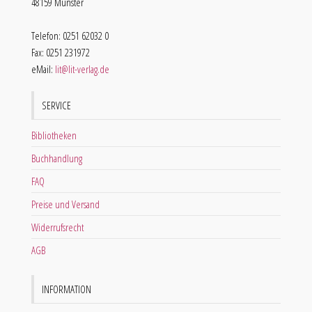
48159 Münster
Telefon: 0251 62032 0
Fax: 0251 231972
eMail:
lit@lit-verlag.de
SERVICE
Bibliotheken
Buchhandlung
FAQ
Preise und Versand
Widerrufsrecht
AGB
INFORMATION