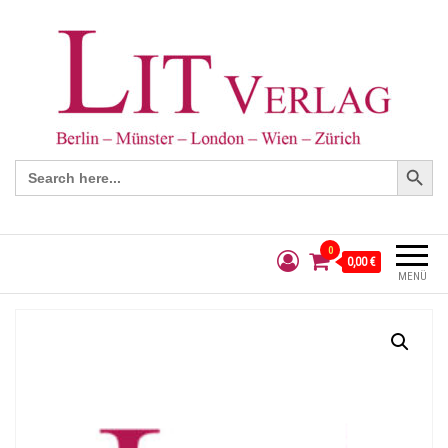
Search Button
Search
for:
0
0,00 €
MENÜ