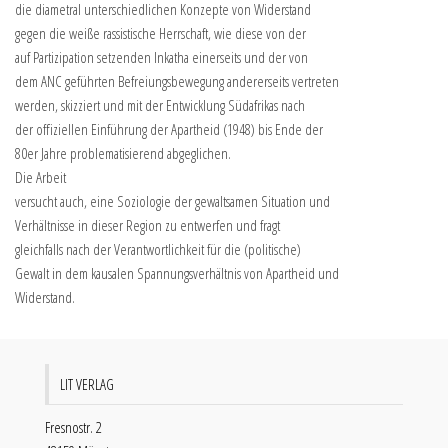
die diametral unterschiedlichen Konzepte von Widerstand
gegen die weiße rassistische Herrschaft, wie diese von der
auf Partizipation setzenden Inkatha einerseits und der von
dem ANC geführten Befreiungsbewegung andererseits vertreten
werden, skizziert und mit der Entwicklung Südafrikas nach
der offiziellen Einführung der Apartheid (1948) bis Ende der
80er Jahre problematisierend abgeglichen.
Die Arbeit
versucht auch, eine Soziologie der gewaltsamen Situation und
Verhältnisse in dieser Region zu entwerfen und fragt
gleichfalls nach der Verantwortlichkeit für die (politische)
Gewalt in dem kausalen Spannungsverhältnis von Apartheid und
Widerstand.
LIT VERLAG
Fresnostr. 2