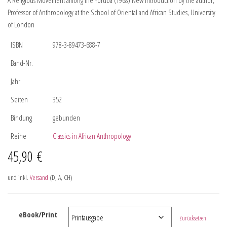
A Religious Movement among the Yoruba (1968) New introduction by the author,
Professor of Anthropology at the School of Oriental and African Studies, University
of London
ISBN
978-3-89473-688-7
Band-Nr.
Jahr
Seiten
352
Bindung
gebunden
Reihe
Classics in African Anthropology
45,90
€
und inkl.
Versand
(D, A, CH)
eBook/Print
Zurücksetzen