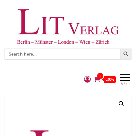
Search Button
Search
for:
0
0,00 €
MENÜ