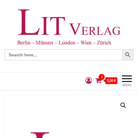
Search Button
Search
for:
0
0,00 €
MENÜ