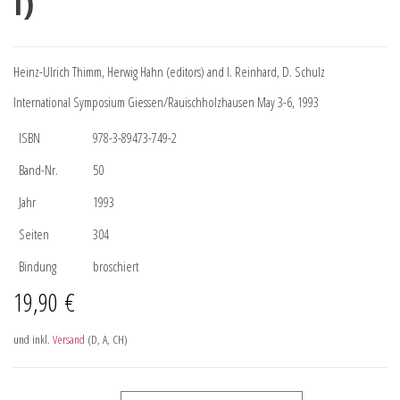
I)
Heinz-Ulrich Thimm, Herwig Hahn (editors) and I. Reinhard, D. Schulz
International Symposium Giessen/Rauischholzhausen May 3-6, 1993
ISBN
978-3-89473-749-2
Band-Nr.
50
Jahr
1993
Seiten
304
Bindung
broschiert
19,90
€
und inkl.
Versand
(D, A, CH)