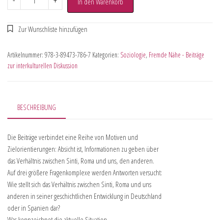
-
+
In den Warenkorb
Artikelnummer:
978-3-89473-786-7
Kategorien:
Soziologie
,
Fremde Nähe - Beiträge
zur interkulturellen Diskussion
BESCHREIBUNG
Die Beiträge verbindet eine Reihe von Motiven und
Zielorientierungen: Absicht ist, Informationen zu geben über
das Verhältnis zwischen Sinti, Roma und uns, den anderen.
Auf drei größere Fragenkomplexe werden Antworten versucht:
Wie stellt sich das Verhältnis zwischen Sinti, Roma und uns
anderen in seiner geschichtlichen Entwicklung in Deutschland
oder in Spanien dar?
Was kennzeichnet die aktuelle Situation