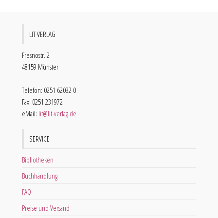
LIT VERLAG
Fresnostr. 2
48159 Münster
Telefon: 0251 62032 0
Fax: 0251 231972
eMail:
lit@lit-verlag.de
SERVICE
Bibliotheken
Buchhandlung
FAQ
Preise und Versand