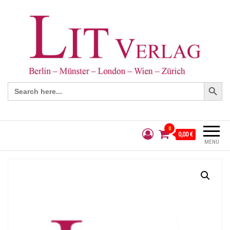
Search Button
Search
for:
0
0,00 €
MENÜ