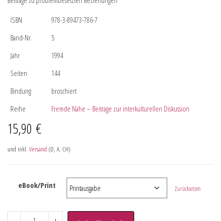
Beiträge zu problembesetzten Beziehungen
ISBN
978-3-89473-786-7
Band-Nr.
5
Jahr
1994
Seiten
144
Bindung
broschiert
Reihe
Fremde Nähe – Beiträge zur interkulturellen Diskussion
15,90
€
und inkl.
Versand
(D, A, CH)
eBook/Print
Zurücksetzen