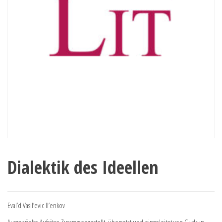
Dialektik des Ideellen
Eval’d Vasil’evic Il’enkov