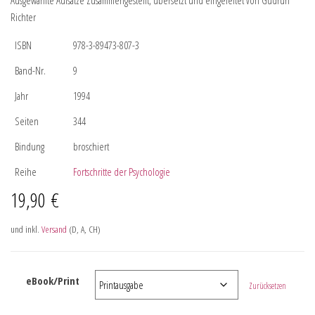
Ausgewählte Aufsätze Zusammengestellt, übersetzt und eingeleitet von Gudrun
Richter
ISBN
978-3-89473-807-3
Band-Nr.
9
Jahr
1994
Seiten
344
Bindung
broschiert
Reihe
Fortschritte der Psychologie
19,90
€
und inkl.
Versand
(D, A, CH)
eBook/Print
Zurücksetzen