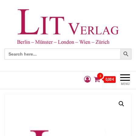
Search Button
Search
for:
0
0,00 €
MENÜ