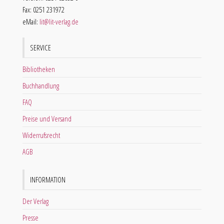
Fax: 0251 231972
eMail:
lit@lit-verlag.de
SERVICE
Bibliotheken
Buchhandlung
FAQ
Preise und Versand
Widerrufsrecht
AGB
INFORMATION
Der Verlag
Presse