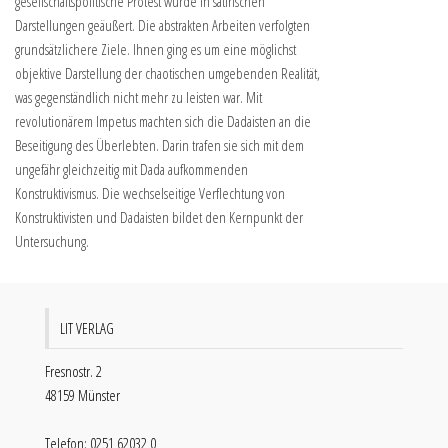
gesellschaftspolitische Protest wurde in satirischen
Darstellungen geäußert. Die abstrakten Arbeiten verfolgten
grundsätzlichere Ziele. Ihnen ging es um eine möglichst
objektive Darstellung der chaotischen umgebenden Realität,
was gegenständlich nicht mehr zu leisten war. Mit
revolutionärem Impetus machten sich die Dadaisten an die
Beseitigung des Überlebten. Darin trafen sie sich mit dem
ungefähr gleichzeitig mit Dada aufkommenden
Konstruktivismus. Die wechselseitige Verflechtung von
Konstruktivisten und Dadaisten bildet den Kernpunkt der
Untersuchung.
LIT VERLAG
Fresnostr. 2
48159 Münster
Telefon: 0251 62032 0