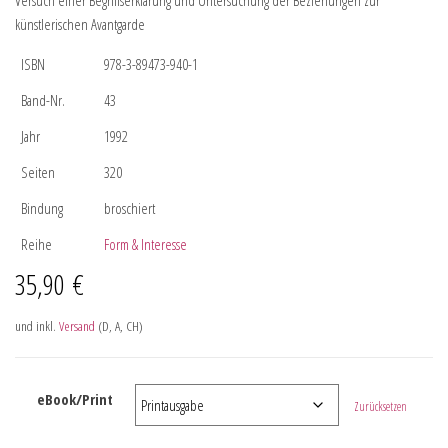
Versuch einer Begriffserklärung und Untersuchung der Beziehungen zur
künstlerischen Avantgarde
ISBN
978-3-89473-940-1
Band-Nr.
43
Jahr
1992
Seiten
320
Bindung
broschiert
Reihe
Form & Interesse
35,90
€
und inkl.
Versand
(D, A, CH)
eBook/Print
Zurücksetzen