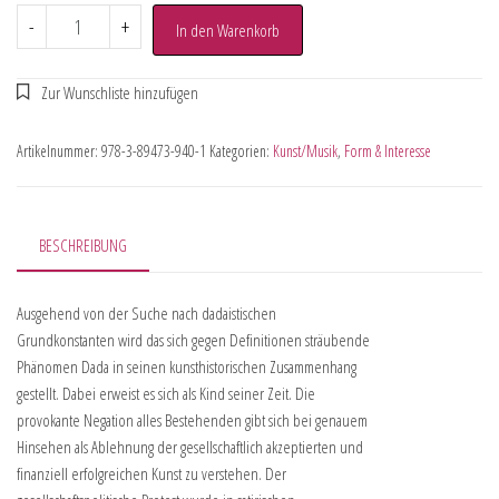
-
+
In den Warenkorb
Artikelnummer:
978-3-89473-940-1
Kategorien:
Kunst/Musik
,
Form & Interesse
BESCHREIBUNG
Ausgehend von der Suche nach dadaistischen
Grundkonstanten wird das sich gegen Definitionen sträubende
Phänomen Dada in seinen kunsthistorischen Zusammenhang
gestellt. Dabei erweist es sich als Kind seiner Zeit. Die
provokante Negation alles Bestehenden gibt sich bei genauem
Hinsehen als Ablehnung der gesellschaftlich akzeptierten und
finanziell erfolgreichen Kunst zu verstehen. Der