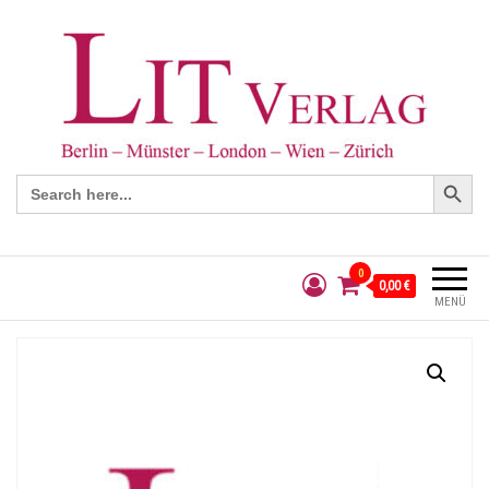
Search Button
Search
for:
0
0,00 €
MENÜ