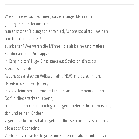
Wie konnte es dazu kommen, daß ein junger Mann von
gutbürgerlicher Herkunft und
humanistischer Bildung sich entschied, Nationalsozialist zu werden
und beruflich für die Partei
zu arbeiten? Wer waren die Männer, die als kleine und mittlere
Funktionäre den Parteiapparat
in Gang hielten? Hugo-Ernst Issmer aus Schlesien zählte als
Kreisamtsleiter der
Nationalsozialistischen Volkswohlfahrt (NSV) in Glatz zu ihnen.
Bereits in den 50-er Jahren,
jetzt als Heimatvertriebener mit seiner Familie in einem kleinen
Dorf in Niedersachsen lebend,
hat er in mehreren chronologisch angeordneten Schriften versucht,
sich und seinen Kindern
gegenüber Rechenschaft zu geben: Über sein bisheriges Leben, vor
allem aber über seine
Verstrickung in das NS-Regime und seinen damaligen unbedingten