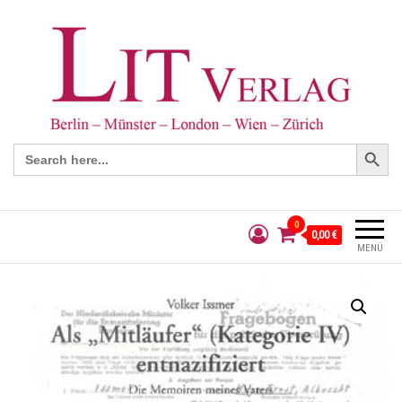
Search Button
Search
for:
0
0,00 €
MENÜ