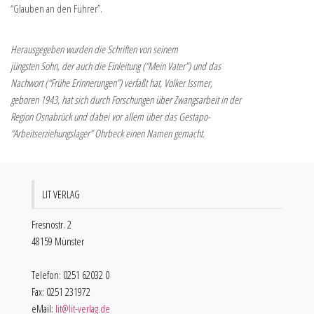
“Glauben an den Führer”.
Herausgegeben wurden die Schriften von seinem
jüngsten Sohn, der auch die Einleitung (“Mein Vater”) und das
Nachwort (“Frühe Erinnerungen”) verfaßt hat, Volker Issmer,
geboren 1943, hat sich durch Forschungen über Zwangsarbeit in der
Region Osnabrück und dabei vor allem über das Gestapo-
“Arbeitserziehungslager” Ohrbeck einen Namen gemacht.
LIT VERLAG
Fresnostr. 2
48159 Münster
Telefon: 0251 62032 0
Fax: 0251 231972
eMail:
lit@lit-verlag.de