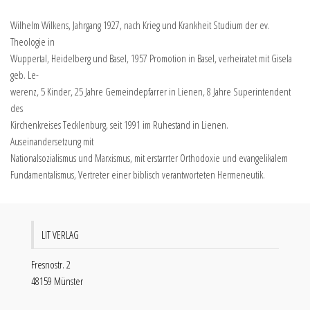
Wilhelm Wilkens, Jahrgang 1927, nach Krieg und Krankheit Studium der ev.
Theologie in
Wuppertal, Heidelberg und Basel, 1957 Promotion in Basel, verheiratet mit Gisela
geb. Le-
werenz, 5 Kinder, 25 Jahre Gemeindepfarrer in Lienen, 8 Jahre Superintendent
des
Kirchenkreises Tecklenburg, seit 1991 im Ruhestand in Lienen.
Auseinandersetzung mit
Nationalsozialismus und Marxismus, mit erstarrter Orthodoxie und evangelikalem
Fundamentalismus, Vertreter einer biblisch verantworteten Hermeneutik.
LIT VERLAG
Fresnostr. 2
48159 Münster