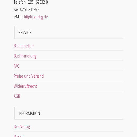
Telefon: 0251 62032 0
Fax: 0251 231972
eMail:
lit@lit-verlag.de
SERVICE
Bibliotheken
Buchhandlung
FAQ
Preise und Versand
Widerrufsrecht
AGB
INFORMATION
Der Verlag
Presse