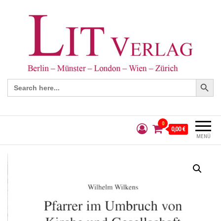
Search Button
Search
for:
0
0,00 €
MENÜ