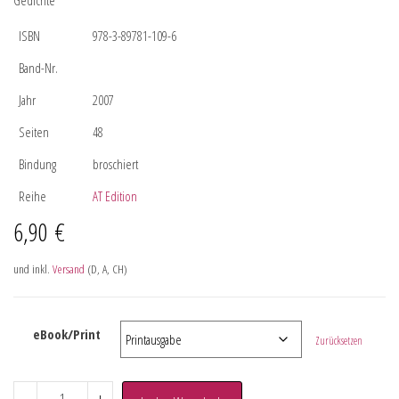
Gedichte
ISBN
978-3-89781-109-6
Band-Nr.
Jahr
2007
Seiten
48
Bindung
broschiert
Reihe
AT Edition
6,90
€
und inkl.
Versand
(D, A, CH)
eBook/Print
Zurücksetzen