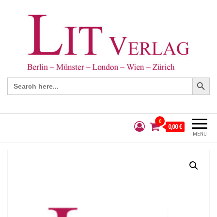
Search Button
Search
for:
0
0,00 €
MENÜ