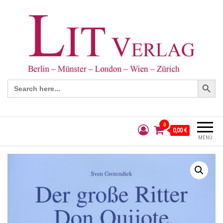
Search Button
Search
for:
0
0,00 €
MENÜ