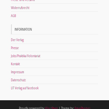
Widerrufsrecht
AGB
INFORMATION
Der Verlag
Presse
Jobs/Praktika/Volontariat
Kontakt
Impressum
Datenschutz
LIT Verlag auf facebook
Proudly powered by
WordPress
|
Theme by:
EnvoThemes