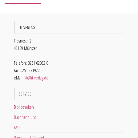
LIT VERLAG
Fresnostr. 2
48159 Münster
Telefon: 0251 62032 0
Fax: 0251 231972
eMail:
lit@lit-verlag.de
SERVICE
Bibliotheken
Buchhandlung
FAQ
Preise und Versand