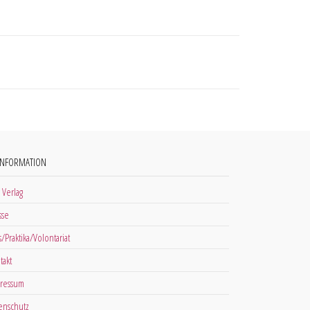
INFORMATION
 Verlag
sse
s/Praktika/Volontariat
takt
ressum
enschutz