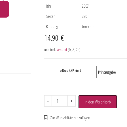
Jahr
2007
Seiten
280
Bindung
broschiert
14,90
€
und inkl.
Versand
(D, A, CH)
eBook/Print
-
+
In den Warenkorb