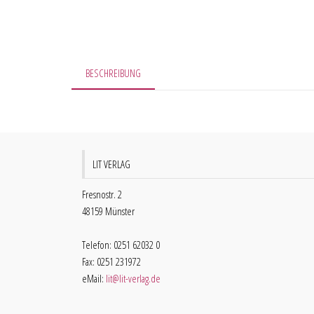
BESCHREIBUNG
LIT VERLAG
Fresnostr. 2
48159 Münster
Telefon: 0251 62032 0
Fax: 0251 231972
eMail:
lit@lit-verlag.de