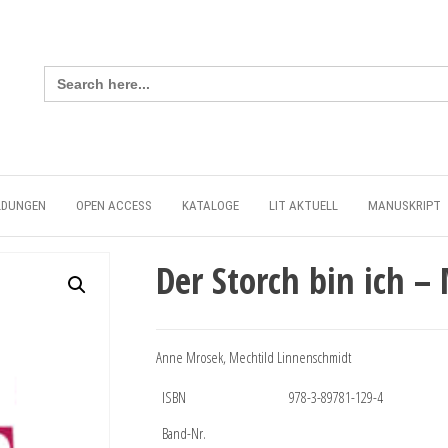
Search
for:
LDUNGEN
OPEN ACCESS
KATALOGE
LIT AKTUELL
MANUSKRIPT
Der Storch bin ich – 
Anne Mrosek, Mechtild Linnenschmidt
ISBN
978-3-89781-129-4
Band-Nr.