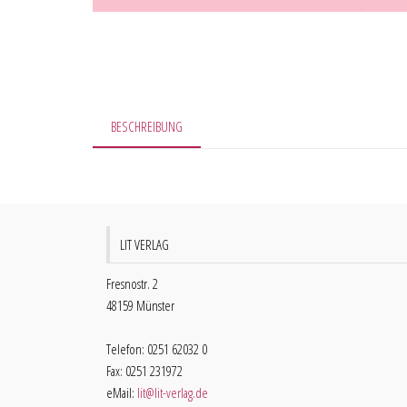
BESCHREIBUNG
LIT VERLAG
Fresnostr. 2
48159 Münster
Telefon: 0251 62032 0
Fax: 0251 231972
eMail:
lit@lit-verlag.de