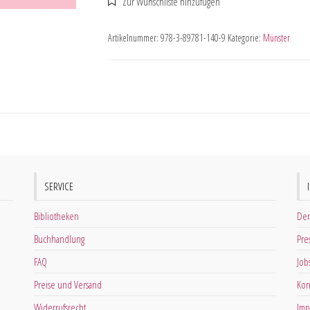
Artikelnummer:
978-3-89781-140-9
Kategorie:
Münster
SERVICE
Bibliotheken
Der
Buchhandlung
Pre
FAQ
Job
Preise und Versand
Kon
Widerrufsrecht
Imp