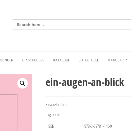
Search
for:
LDUNGEN
OPEN ACCESS
KATALOGE
LIT AKTUELL
MANUSKRIPT
ein-augen-an-blick
Elisabeth Roth
fragmente
ISBN
978-3-89781-140-9