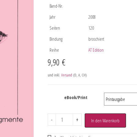
Band-Nr.
Jahr
2008
Seiten
120
Bindung
broschiert
Reihe
AT Edition
9,90
€
und inkl.
Versand
(D, A, CH)
eBook/Print
-
+
In den Warenkorb