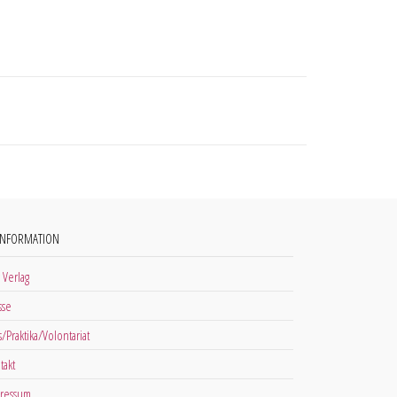
INFORMATION
 Verlag
sse
s/Praktika/Volontariat
takt
ressum