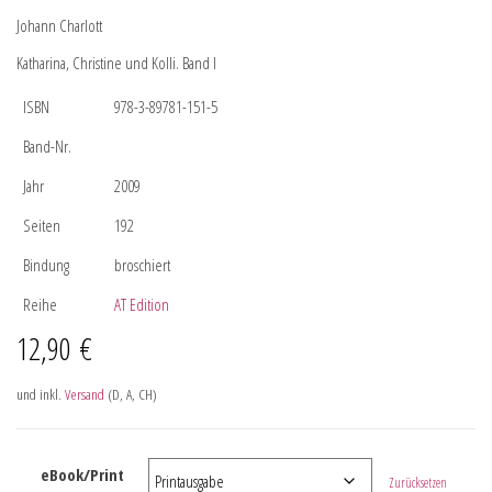
Johann Charlott
Katharina, Christine und Kolli. Band I
ISBN
978-3-89781-151-5
Band-Nr.
Jahr
2009
Seiten
192
Bindung
broschiert
Reihe
AT Edition
12,90
€
und inkl.
Versand
(D, A, CH)
eBook/Print
Zurücksetzen