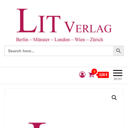
Search Button
Search
for:
0
0,00 €
MENÜ