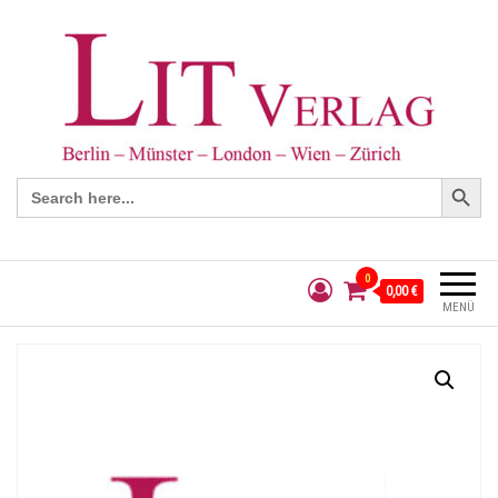
Search Button
Search
for:
0
0,00 €
MENÜ