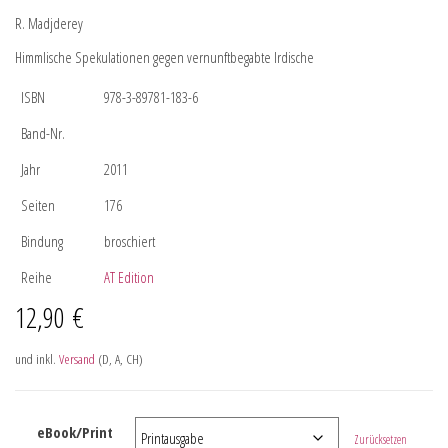
R. Madjderey
Himmlische Spekulationen gegen vernunftbegabte Irdische
ISBN
978-3-89781-183-6
Band-Nr.
Jahr
2011
Seiten
176
Bindung
broschiert
Reihe
AT Edition
12,90
€
und inkl.
Versand
(D, A, CH)
eBook/Print
Zurücksetzen