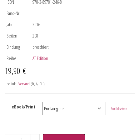
ISBN
978-3-89781-246-8
Band-Nr.
Jahr
2016
Seiten
208
Bindung
broschiert
Reihe
AT Edition
19,90
€
und inkl.
Versand
(D, A, CH)
eBook/Print
Zurücksetzen