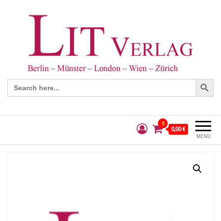
Search Button
Search
for:
0
0,00 €
MENÜ