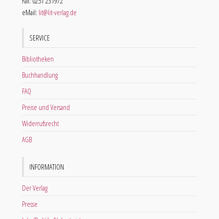
Fax: 0251 231972
eMail:
lit@lit-verlag.de
SERVICE
Bibliotheken
Buchhandlung
FAQ
Preise und Versand
Widerrufsrecht
AGB
INFORMATION
Der Verlag
Presse