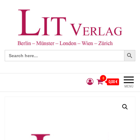
Search Button
Search
for:
0
0,00 €
MENÜ