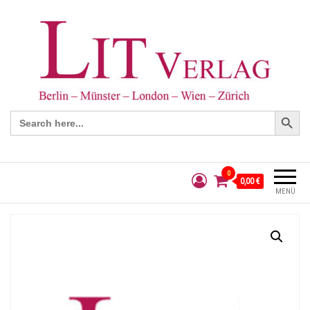
Search Button
Search
for:
0
0,00 €
MENÜ