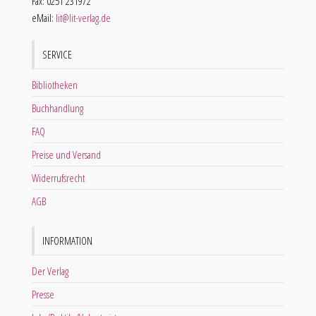
Fax: 0251 231972
eMail:
lit@lit-verlag.de
SERVICE
Bibliotheken
Buchhandlung
FAQ
Preise und Versand
Widerrufsrecht
AGB
INFORMATION
Der Verlag
Presse