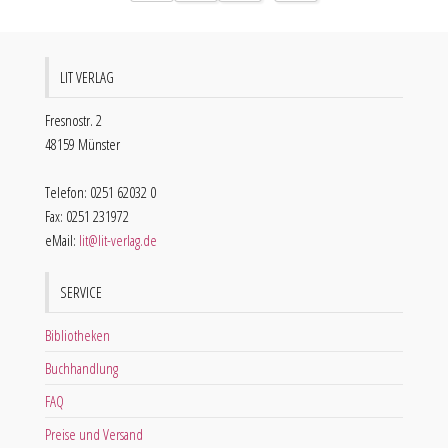
LIT VERLAG
Fresnostr. 2
48159 Münster
Telefon: 0251 62032 0
Fax: 0251 231972
eMail:
lit@lit-verlag.de
SERVICE
Bibliotheken
Buchhandlung
FAQ
Preise und Versand