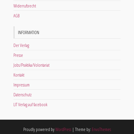
Widerrufsrecht
AGB
INFORMATION
Der Verlag
Presse
Jobs/Praktika/Volontariat
Kontakt
Impressum
Datenschutz
LIT Verlag auf facebook
Proudly powered by
WordPress
|
Theme by:
EnvoThemes