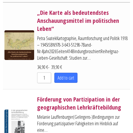
10 pro Seite
„Die Karte als bedeutendstes
20 pro Seite
Anschauungsmittel im politischen
30 pro Seite
Leben“
Petra SvatekKartographie, Raumforschung und Politik 1918
– 1945ISBN978-3-643-51298-7Band-
Nr.4Jahr2026Seiten414BindungbroschiertReiheIgnaz-
Lieben-Gesellschaft: Studien zur…
34,90
€
-
39,90
€
Add to cart
Förderung von Partizipation in der
geographischen Lehrkräftebildung
Melanie Lauffenburger(Gelingens-)Bedingungen zur
Förderung partizipativer Fähigkeiten im Hinblick auf
eine…