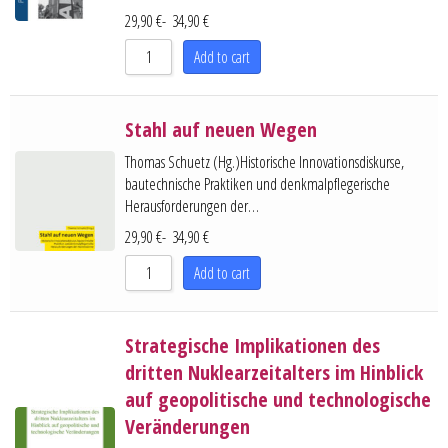
29,90
€
-
34,90
€
Add to cart
Stahl auf neuen Wegen
Thomas Schuetz (Hg.)Historische Innovationsdiskurse,
bautechnische Praktiken und denkmalpflegerische
Herausforderungen der…
29,90
€
-
34,90
€
Add to cart
Strategische Implikationen des
dritten Nuklearzeitalters im Hinblick
auf geopolitische und technologische
Veränderungen