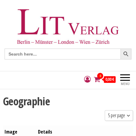
Search Button
Search
for:
0
0,00 €
MENÜ
Geographie
5 per page
5 per page
Image
Details