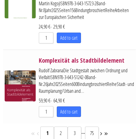
Martin KogojISBN978-3-643-15723-2Band-
Nr.8Jahr2025Seiten156BindungbroschiertReiheArbeiten
zur Europäischen Sicherheit
24,90
€
-
29,90
€
Add to cart
Komplexität als Stadtbildelement
Rudolf ZabranaDie Stadtgestalt zwischen Ordnung und
VielfaltISBN978-3-643-51242-0Band-
Nr.26Jahr2025Seiten600BindungbroschiertReiheStadt- und
Raumplanung/Urban and…
59,90
€
-
64,90
€
Add to cart
...
1
2
3
75