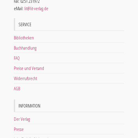
Fax: 0251 231972
eMail:
lit@lit-verlag.de
SERVICE
Bibliotheken
Buchhandlung
FAQ
Preise und Versand
Widerrufsrecht
AGB
INFORMATION
Der Verlag
Presse