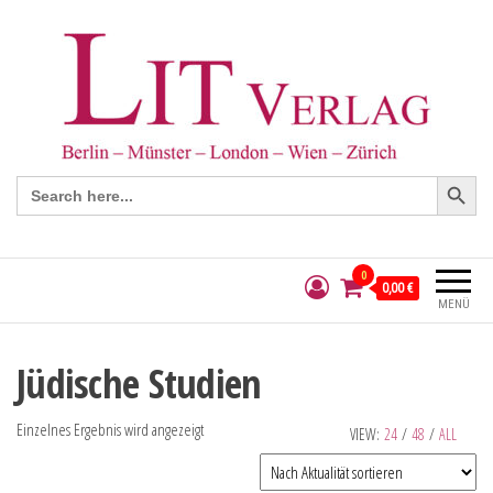
Search Button
Search
for:
0
0,00 €
MENÜ
Jüdische Studien
Einzelnes Ergebnis wird angezeigt
VIEW:
24
/
48
/
ALL