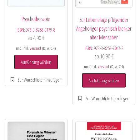
Psychotherapie
Zur Lebenslage pflegender
Angehöriger psychisch kranker
ISBN:
978-3-8258-9179-8
alter Menschen
ab
4,90
€
ISBN:
978-3-8258-7047-2
und inkl.
Versand
(D, A, CH)
ab
10,90
€
Ausführung wählen
und inkl.
Versand
(D, A, CH)
Ausführung wählen