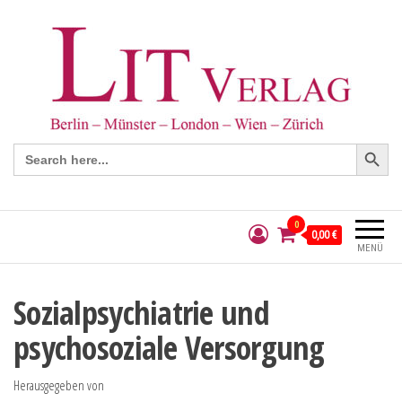
Search Button
Search
for:
0
0,00 €
MENÜ
Sozialpsychiatrie und
psychosoziale Versorgung
Herausgegeben von