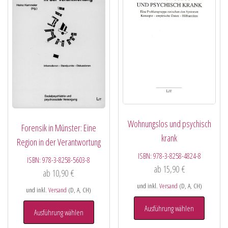
Wohnungslos und psychisch
Forensik in Münster: Eine
krank
Region in der Verantwortung
ISBN:
978-3-8258-4824-8
ISBN:
978-3-8258-5603-8
ab
15,90
€
ab
10,90
€
und inkl.
Versand
(D, A, CH)
und inkl.
Versand
(D, A, CH)
Ausführung wählen
Ausführung wählen