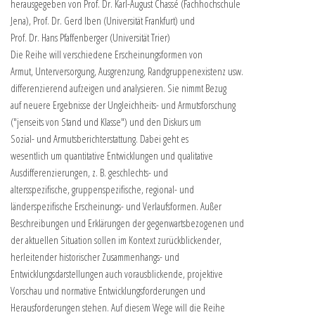
herausgegeben von Prof. Dr. Karl-August Chassé (Fachhochschule
Jena), Prof. Dr. Gerd Iben (Universität Frankfurt) und
Prof. Dr. Hans Pfaffenberger (Universität Trier)
Die Reihe will verschiedene Erscheinungsformen von
Armut, Unterversorgung, Ausgrenzung, Randgruppenexistenz usw.
differenzierend aufzeigen und analysieren. Sie nimmt Bezug
auf neuere Ergebnisse der Ungleichheits- und Armutsforschung
("jenseits von Stand und Klasse") und den Diskurs um
Sozial- und Armutsberichterstattung. Dabei geht es
wesentlich um quantitative Entwicklungen und qualitative
Ausdifferenzierungen, z. B. geschlechts- und
altersspezifische, gruppenspezifische, regional- und
länderspezifische Erscheinungs- und Verlaufsformen. Außer
Beschreibungen und Erklärungen der gegenwartsbezogenen und
der aktuellen Situation sollen im Kontext zurückblickender,
herleitender historischer Zusammenhangs- und
Entwicklungsdarstellungen auch vorausblickende, projektive
Vorschau und normative Entwicklungsforderungen und
Herausforderungen stehen. Auf diesem Wege will die Reihe