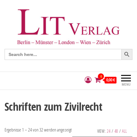
Search Button
Search
for:
0
0,00 €
MENÜ
Schriften zum Zivilrecht
Ergebnisse 1 – 24 von 32 werden angezeigt
VIEW:
24
/
48
/
ALL