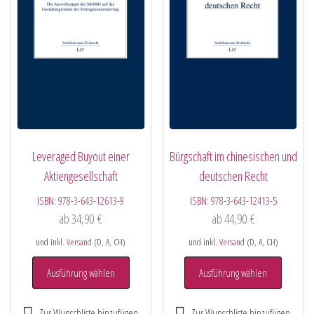
Leveraged Buyout einer
Bürgschaft im chinesischen und
Aktiengesellschaft
deutschen Recht
ISBN:
978-3-643-12613-9
ISBN:
978-3-643-12413-5
ab
34,90
€
ab
44,90
€
und inkl.
Versand
(D, A, CH)
und inkl.
Versand
(D, A, CH)
Ausführung wählen
Ausführung wählen