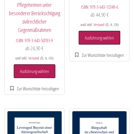
Pflegeheimen unter
ISBN:
978-3-643-13349-6
besonderer Berücksichtigung
ab
44,90
€
zivilrechtlicher
und inkl.
Versand
(D, A, CH)
Gegenmaßnahmen
Ausführung wählen
ISBN:
978-3-643-50783-9
ab
24,90
€
und inkl.
Versand
(D, A, CH)
Ausführung wählen