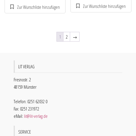
1
2
→
LIT VERLAG
Fresnostr. 2
48159 Münster
Telefon: 0251 62032 0
Fax: 0251 231972
eMail:
lit@lit-verlag.de
SERVICE