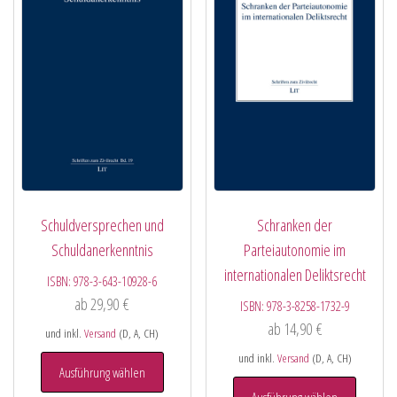
Schuldversprechen und
Schranken der
Schuldanerkenntnis
Parteiautonomie im
internationalen Deliktsrecht
ISBN:
978-3-643-10928-6
ab
29,90
€
ISBN:
978-3-8258-1732-9
ab
14,90
€
und inkl.
Versand
(D, A, CH)
und inkl.
Versand
(D, A, CH)
Ausführung wählen