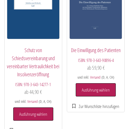
Schutz von
Die Einwilligung des Patienten
Schiedsvereinbarung und
ISBN:
978-3-643-90896-4
vereinbarter Vertraulichkeit bei
ab
59,90
€
Insolvenzeröffnung
und inkl.
Versand
(D, A, CH)
ISBN:
978-3-643-14277-1
Ausführung wählen
ab
44,90
€
und inkl.
Versand
(D, A, CH)
Ausführung wählen