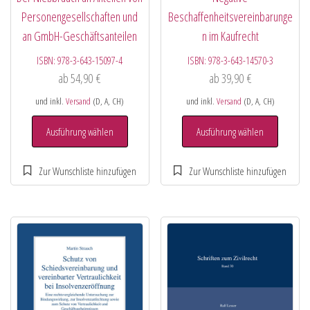
Personengesellschaften und
Beschaffenheitsvereinbarunge
an GmbH-Geschäftsanteilen
n im Kaufrecht
ISBN:
978-3-643-15097-4
ISBN:
978-3-643-14570-3
ab
54,90
€
ab
39,90
€
und inkl.
Versand
(D, A, CH)
und inkl.
Versand
(D, A, CH)
Ausführung wählen
Ausführung wählen