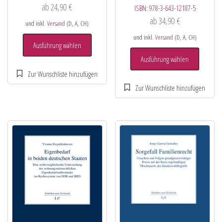
ab
24,90
€
ISBN:
978-3-643-12187-5
ab
34,90
€
und inkl.
Versand
(D, A, CH)
und inkl.
Versand
(D, A, CH)
Ausführung wählen
Ausführung wählen