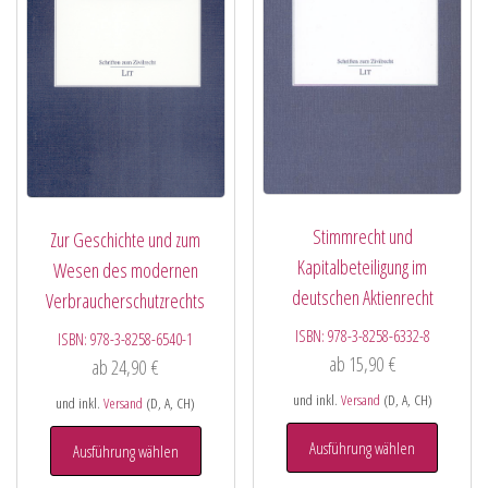
Stimmrecht und
Zur Geschichte und zum
Kapitalbeteiligung im
Wesen des modernen
deutschen Aktienrecht
Verbraucherschutzrechts
ISBN:
978-3-8258-6332-8
ISBN:
978-3-8258-6540-1
ab
15,90
€
ab
24,90
€
und inkl.
Versand
(D, A, CH)
und inkl.
Versand
(D, A, CH)
Ausführung wählen
Ausführung wählen