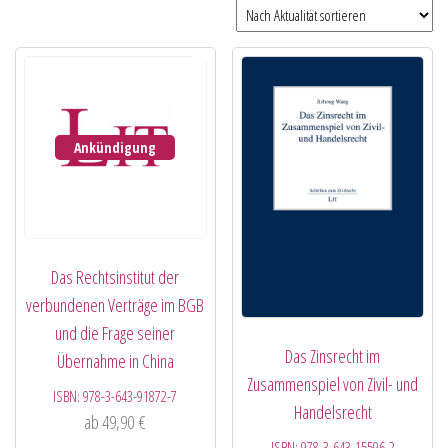
Ankündigung
Das Rechtsinstitut der
verbundenen Verträge im BGB
und die Frage seiner
Das Zinsrecht im
Übernahme in China
Zusammenspiel von Zivil- und
ISBN:
978-3-643-91872-7
Handelsrecht
ab
49,90
€
ISBN:
978-3-643-15596-2