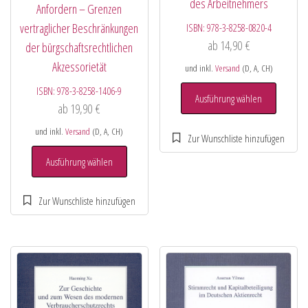
des Arbeitnehmers
Anfordern – Grenzen
vertraglicher Beschränkungen
ISBN:
978-3-8258-0820-4
ab
14,90
€
der bürgschaftsrechtlichen
Akzessorietät
und inkl.
Versand
(D, A, CH)
ISBN:
978-3-8258-1406-9
Ausführung wählen
ab
19,90
€
und inkl.
Versand
(D, A, CH)
Ausführung wählen