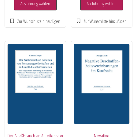
Ausführung wählen
Ausführung wählen
Der Nießbrauch an Anteilen von
Negative