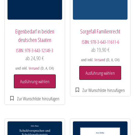
Eigenbedarf in beiden
Sorgefall Familienrecht
deutschen Staaten
ISBN:
978-3-643-11611-6
ab
19,90
€
ISBN:
978-3-643-12149-3
ab
24,90
€
und inkl.
Versand
(D, A, CH)
und inkl.
Versand
(D, A, CH)
Ausführung wählen
Ausführung wählen