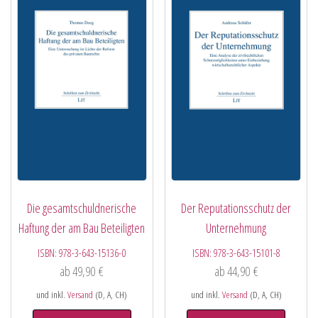
Die gesamtschuldnerische
Der Reputationsschutz der
Haftung der am Bau Beteiligten
Unternehmung
ISBN:
978-3-643-15136-0
ISBN:
978-3-643-15101-8
ab
49,90
€
ab
44,90
€
und inkl.
Versand
(D, A, CH)
und inkl.
Versand
(D, A, CH)