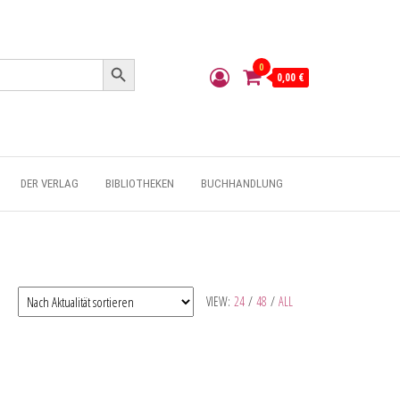
Search Button
0
0,00 €
DER VERLAG
BIBLIOTHEKEN
BUCHHANDLUNG
VIEW:
24
/
48
/
ALL