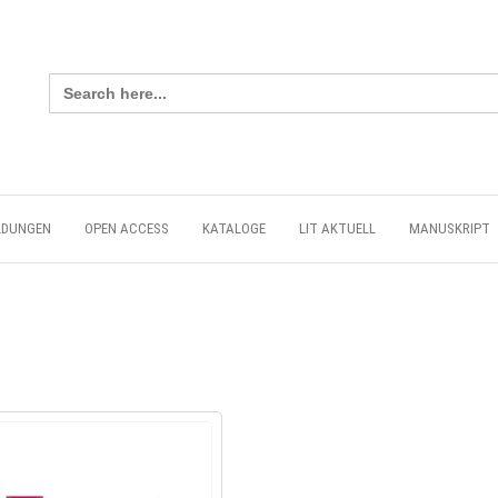
Search
for:
LDUNGEN
OPEN ACCESS
KATALOGE
LIT AKTUELL
MANUSKRIPT