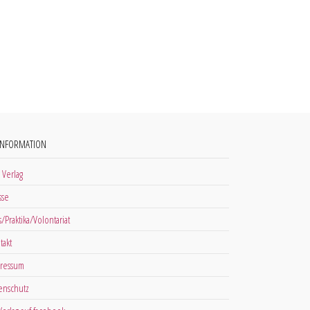
INFORMATION
 Verlag
sse
s/Praktika/Volontariat
takt
ressum
enschutz