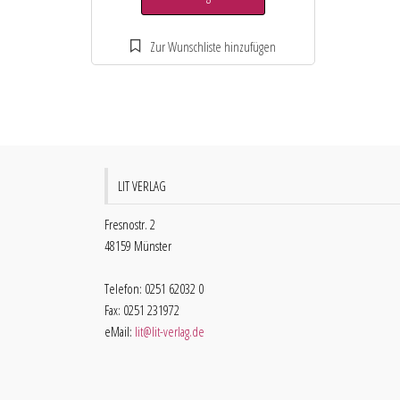
LIT VERLAG
Fresnostr. 2
48159 Münster
Telefon: 0251 62032 0
Fax: 0251 231972
eMail:
lit@lit-verlag.de