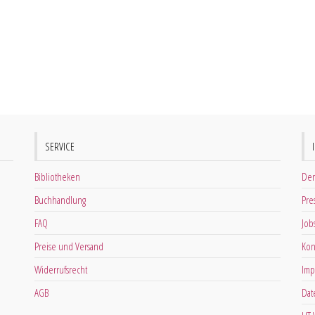
SERVICE
Bibliotheken
Der
Buchhandlung
Pre
FAQ
Job
Preise und Versand
Kon
Widerrufsrecht
Imp
AGB
Dat