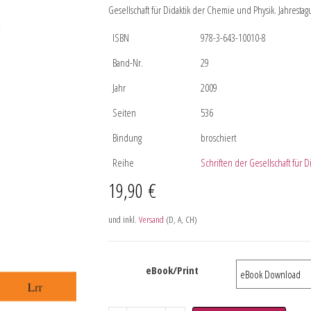
Gesellschaft für Didaktik der Chemie und Physik. Jahrest
ISBN
978-3-643-10010-8
Band-Nr.
29
Jahr
2009
Seiten
536
Bindung
broschiert
Reihe
Schriften der Gesellschaft für 
19,90
€
und inkl.
Versand
(D, A, CH)
eBook/Print