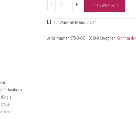
-
+
In den Warenkorb
Artikelnummer:
978-3-643-10010-8
Kategorien:
Schriften der
ysik
le Schwäbisch
 für die
 große
beiteten