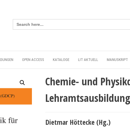
Search
for:
LDUNGEN
OPEN ACCESS
KATALOGE
LIT AKTUELL
MANUSKRIPT
Chemie- und Physikd
Lehramtsausbildun
Dietmar Höttecke (Hg.)