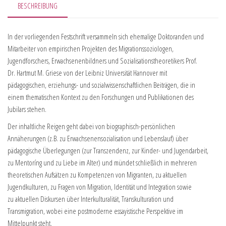
BESCHREIBUNG
In der vorliegenden Festschrift versammeln sich ehemalige Doktoranden und
Mitarbeiter von empirischen Projekten des Migrationssoziologen,
Jugendforschers, Erwachsenenbildners und Sozialisationstheoretikers Prof.
Dr. Hartmut M. Griese von der Leibniz Universität Hannover mit
pädagogischen, erziehungs- und sozialwissenschaftlichen Beiträgen, die in
einem thematischen Kontext zu den Forschungen und Publikationen des
Jubilars stehen.
Der inhaltliche Reigen geht dabei von biographisch-persönlichen
Annäherungen (z.B. zu Erwachsenensozialisation und Lebenslauf) über
pädagogische Überlegungen (zur Transzendenz, zur Kinder- und Jugendarbeit,
zu Mentoríng und zu Liebe im Alter) und mündet schließlich in mehreren
theoretischen Aufsätzen zu Kompetenzen von Migranten, zu aktuellen
Jugendkulturen, zu Fragen von Migration, Identität und Integration sowie
zu aktuellen Diskursen über Interkulturalität, Transkulturation und
Transmigration, wobei eine postmoderne essayistische Perspektive im
Mittelpunkt steht.