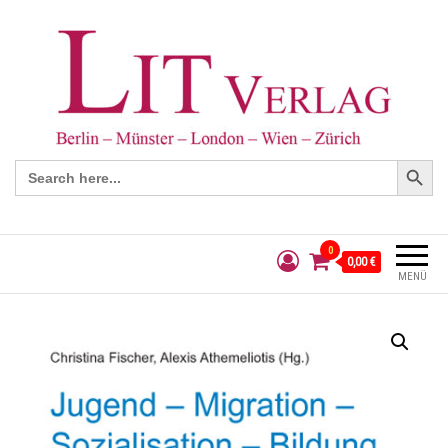
Search Button
Search
for:
0
0,00 €
MENÜ