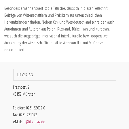
Besonders erwähnenswert ist die Tatsache, dass sich in dieser Festschrift
Beiträge von Wissenschaftlern und Praktikern aus unterschiedlichen
Herkunftsländern finden. Neben Ost- und Westdeutschland schreiben auch
Autorinnen und Autoren aus Polen, Russland, Türkei, Iran und Kurdistan,
was auch die ausgeprägte international-interkulturelle bzw. kooperative
Ausrichtung der wissenschaftlichen Aktivitäten von Hartmut M. Griese
dokumentiert.
LIT VERLAG
Fresnostr. 2
48159 Münster
Telefon: 0251 62032 0
Fax: 0251 231972
eMail:
lit@lit-verlag.de