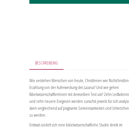
BESCHREIBUNG
Wie verstehen Menschen von heute, ChristInnen wie NichtchristInn
Erzählung von der Auferweckung des Lazarus? Und wie gehen
BibelwissenschaftlerInnen mit demselben Text um? Zehn Leitfadenin
und zehn neuere Exegesen werden zunächst jeweils für sich analysi
dann vergleichend auf prägnante Gemeinsamkeiten und Unterschied
zu werden.
Erstmals siedelt sich eine bibelwissenschaftliche Studie direkt im