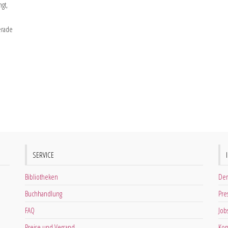
gt,
erade
SERVICE
Bibliotheken
Der
Buchhandlung
Pre
FAQ
Job
Preise und Versand
Kon