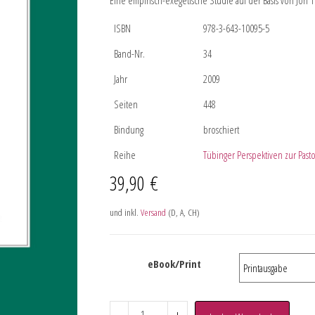
Eine empirisch-exegetische Studie auf der Basis von Joh 1
ISBN
978-3-643-10095-5
Band-Nr.
34
Jahr
2009
Seiten
448
Bindung
broschiert
Reihe
Tübinger Perspektiven zur Past
39,90
€
und inkl.
Versand
(D, A, CH)
eBook/Print