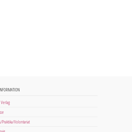
INFORMATION
 Verlag
sse
s/Praktika/Volontariat
takt