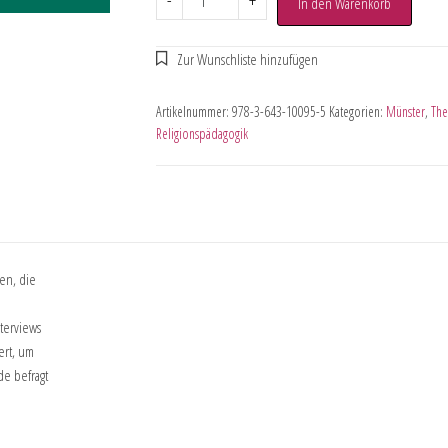
-
+
In den Warenkorb
Artikelnummer:
978-3-643-10095-5
Kategorien:
Münster
,
The
Religionspädagogik
en, die
terviews
ert, um
e befragt