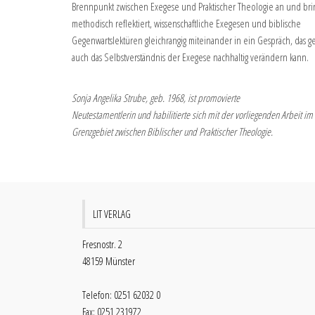
Brennpunkt zwischen Exegese und Praktischer Theologie an und brin
methodisch reflektiert, wissenschaftliche Exegesen und biblische
Gegenwartslektüren gleichrangig miteinander in ein Gespräch, das g
auch das Selbstverständnis der Exegese nachhaltig verändern kann.
Sonja Angelika Strube, geb. 1968, ist promovierte
Neutestamentlerin und habilitierte sich mit der vorliegenden Arbeit im
Grenzgebiet zwischen Biblischer und Praktischer Theologie.
LIT VERLAG
Fresnostr. 2
48159 Münster
Telefon: 0251 62032 0
Fax: 0251 231972