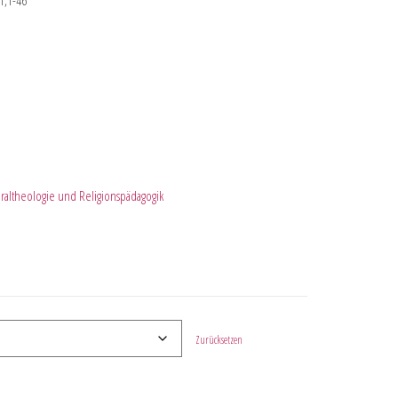
1,1-46
oraltheologie und Religionspädagogik
Zurücksetzen