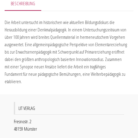
BESCHREIBUNG
Die Arbeit untersucht im historischen wie aktuellen Bildungsdiskurs die
Herausbildung einer Denkmalpädagogik. In einem Untersuchungszeitraum von
über 100 Jahren wird breites Quellenmaterial in hermeneutischem Vorgehen
ausgewertet. Eine allgemeinpädagogische Perspektive von Elementarerziehung
bis zur Erwachsenenpädagogik mit Schwerpunkt auf Primarerziehung eröffnet
dabei den größten anthropologisch basierten Innovationsradius. Zusammen
mit einer Synopse neuer Ansätze liefert die Arbeit ein tragfähiges
Fundament für neue pädagogische Bemühungen, eine Welterbepädagogik zu
etablieren.
LIT VERLAG
Fresnostr. 2
48159 Münster