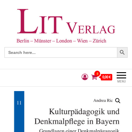
Search Button
Search
for:
0
0,00 €
MENÜ