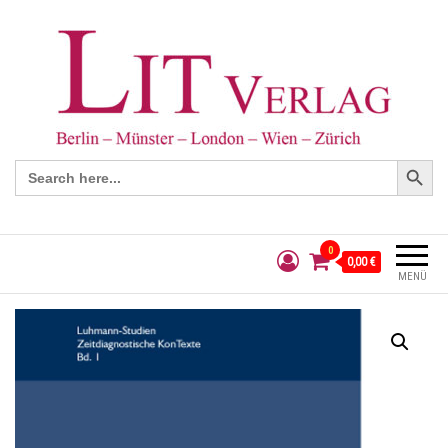
Search Button
Search
for:
0
0,00 €
MENÜ