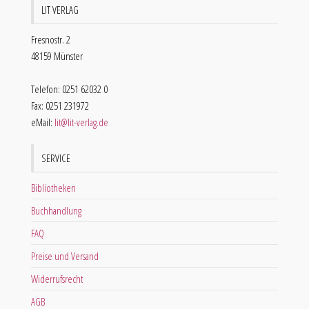
LIT VERLAG
Fresnostr. 2
48159 Münster
Telefon: 0251 62032 0
Fax: 0251 231972
eMail:
lit@lit-verlag.de
SERVICE
Bibliotheken
Buchhandlung
FAQ
Preise und Versand
Widerrufsrecht
AGB