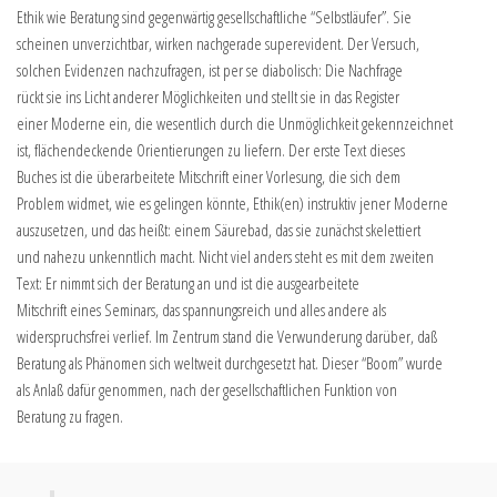
Ethik wie Beratung sind gegenwärtig gesellschaftliche “Selbstläufer”. Sie
scheinen unverzichtbar, wirken nachgerade superevident. Der Versuch,
solchen Evidenzen nachzufragen, ist per se diabolisch: Die Nachfrage
rückt sie ins Licht anderer Möglichkeiten und stellt sie in das Register
einer Moderne ein, die wesentlich durch die Unmöglichkeit gekennzeichnet
ist, flächendeckende Orientierungen zu liefern. Der erste Text dieses
Buches ist die überarbeitete Mitschrift einer Vorlesung, die sich dem
Problem widmet, wie es gelingen könnte, Ethik(en) instruktiv jener Moderne
auszusetzen, und das heißt: einem Säurebad, das sie zunächst skelettiert
und nahezu unkenntlich macht. Nicht viel anders steht es mit dem zweiten
Text: Er nimmt sich der Beratung an und ist die ausgearbeitete
Mitschrift eines Seminars, das spannungsreich und alles andere als
widerspruchsfrei verlief. Im Zentrum stand die Verwunderung darüber, daß
Beratung als Phänomen sich weltweit durchgesetzt hat. Dieser “Boom” wurde
als Anlaß dafür genommen, nach der gesellschaftlichen Funktion von
Beratung zu fragen.