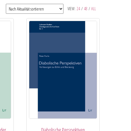
VIEW:
24
/
48
/
ALL
 der
Diabolische Perspektiven