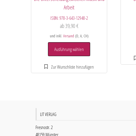
Arbeit
ISBN:
978-3-643-12948-2
ab
39,90
€
und inkl.
Versand
(D, A, CH)
Ausführung wählen
LIT VERLAG
Fresnostr. 2
48159 Münster