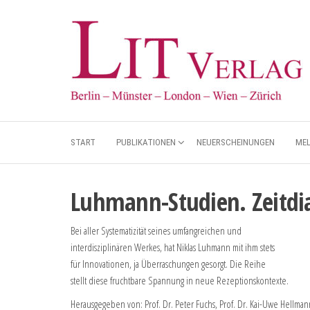
START
PUBLIKATIONEN
NEUERSCHEINUNGEN
ME
Luhmann-Studien. Zeitdi
Bei aller Systematizität seines umfangreichen und
interdisziplinären Werkes, hat Niklas Luhmann mit ihm stets
für Innovationen, ja Überraschungen gesorgt. Die Reihe
stellt diese fruchtbare Spannung in neue Rezeptionskontexte.
Herausgegeben von: Prof. Dr. Peter Fuchs, Prof. Dr. Kai-Uwe Hellman