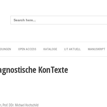
Search
for:
LDUNGEN
OPEN ACCESS
KATALOGE
LIT AKTUELL
MANUSKRIPT
agnostische KonTexte
n, Prof. DDr. Michael Hochschild