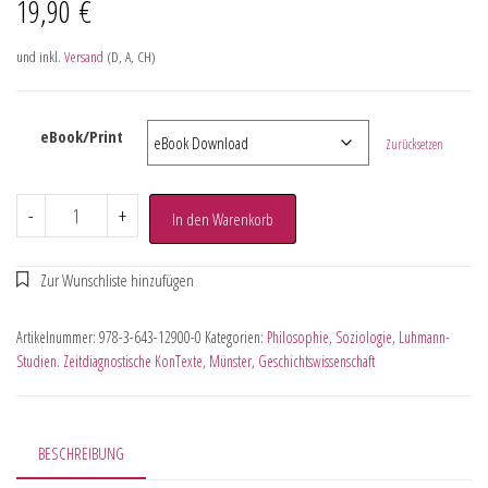
19,90
€
und inkl.
Versand
(D, A, CH)
eBook/Print
Zurücksetzen
-
+
In den Warenkorb
Artikelnummer:
978-3-643-12900-0
Kategorien:
Philosophie
,
Soziologie
,
Luhmann-
Studien. Zeitdiagnostische KonTexte
,
Münster
,
Geschichtswissenschaft
BESCHREIBUNG