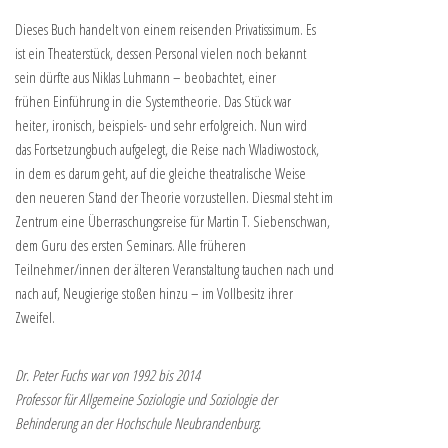
Dieses Buch handelt von einem reisenden Privatissimum. Es
ist ein Theaterstück, dessen Personal vielen noch bekannt
sein dürfte aus Niklas Luhmann – beobachtet, einer
frühen Einführung in die Systemtheorie. Das Stück war
heiter, ironisch, beispiels- und sehr erfolgreich. Nun wird
das Fortsetzungbuch aufgelegt, die Reise nach Wladiwostock,
in dem es darum geht, auf die gleiche theatralische Weise
den neueren Stand der Theorie vorzustellen. Diesmal steht im
Zentrum eine Überraschungsreise für Martin T. Siebenschwan,
dem Guru des ersten Seminars. Alle früheren
Teilnehmer/innen der älteren Veranstaltung tauchen nach und
nach auf, Neugierige stoßen hinzu – im Vollbesitz ihrer
Zweifel.
Dr. Peter Fuchs war von 1992 bis 2014
Professor für Allgemeine Soziologie und Soziologie der
Behinderung an der Hochschule Neubrandenburg.