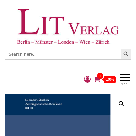
Search Button
Search
for:
0
0,00 €
MENÜ