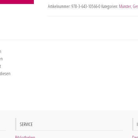
Artikelnummer:
978-3-643-10566-0
Kategorien:
Münster
,
Ges
m
en
t
 diesen
SERVICE
Bibliotheken
Der