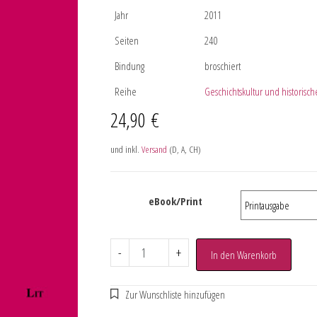
Jahr
2011
Seiten
240
Bindung
broschiert
Reihe
Geschichtskultur und historisc
24,90
€
und inkl.
Versand
(D, A, CH)
eBook/Print
-
+
In den Warenkorb