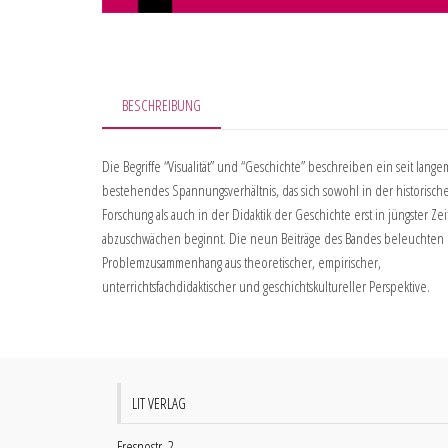
BESCHREIBUNG
Die Begriffe “Visualität” und “Geschichte” beschreiben ein seit lange
bestehendes Spannungsverhältnis, das sich sowohl in der historisch
Forschung als auch in der Didaktik der Geschichte erst in jüngster Zei
abzuschwächen beginnt. Die neun Beiträge des Bandes beleuchten
Problemzusammenhang aus theoretischer, empirischer,
unterrichtsfachdidaktischer und geschichtskultureller Perspektive.
LIT VERLAG
Fresnostr. 2