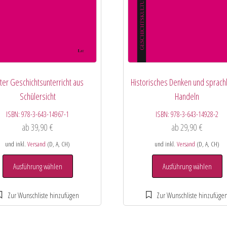
ter Geschichtsunterricht aus
Historisches Denken und sprach
Schülersicht
Handeln
ISBN:
978-3-643-14967-1
ISBN:
978-3-643-14928-2
ab
39,90
€
ab
29,90
€
und inkl.
Versand
(D, A, CH)
und inkl.
Versand
(D, A, CH)
Ausführung wählen
Ausführung wählen