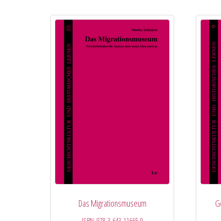
Das Migrationsmuseum
G
ISBN:
978-3-643-11665-9