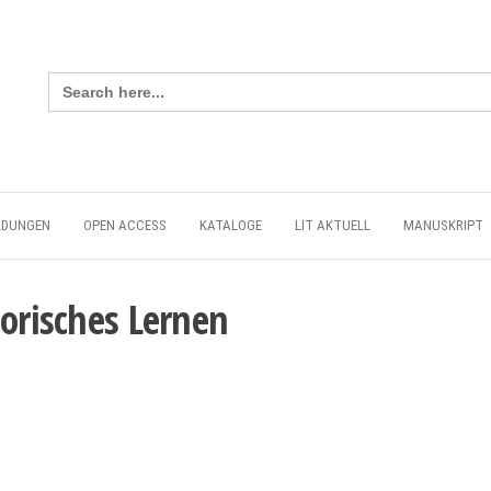
Search
for:
LDUNGEN
OPEN ACCESS
KATALOGE
LIT AKTUELL
MANUSKRIPT
torisches Lernen