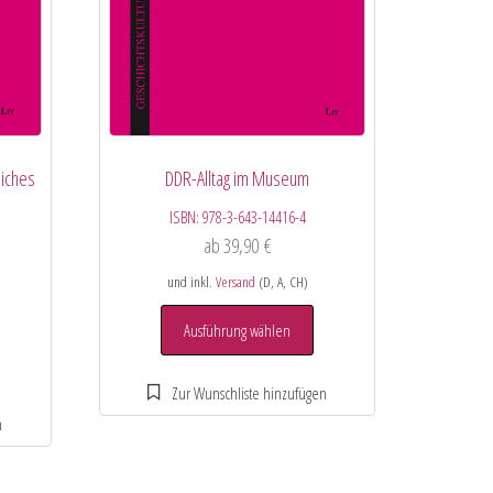
liches
DDR-Alltag im Museum
ISBN:
978-3-643-14416-4
ab
39,90
€
und inkl.
Versand
(D, A, CH)
Ausführung wählen