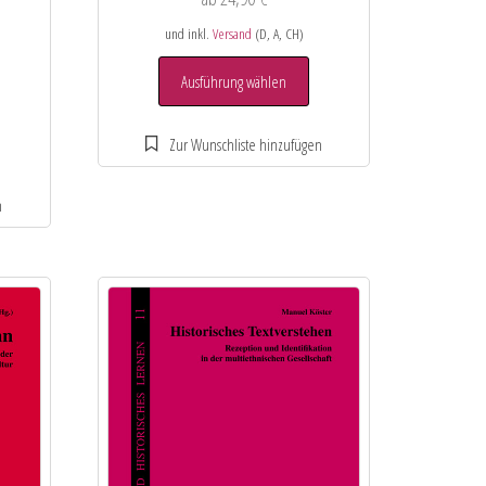
und inkl.
Versand
(D, A, CH)
Ausführung wählen