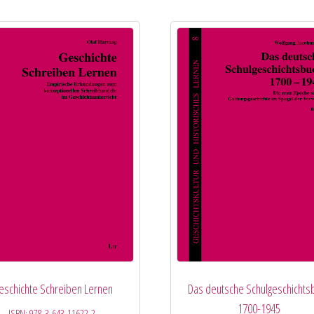
eschichte Schreiben Lernen
Das deutsche Schulgeschichts
1700-1945
ISBN:
978-3-643-11622-2