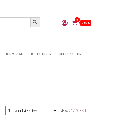
Search Button
0
0,00 €
DER VERLAG
BIBLIOTHEKEN
BUCHHANDLUNG
VIEW:
24
/
48
/
ALL