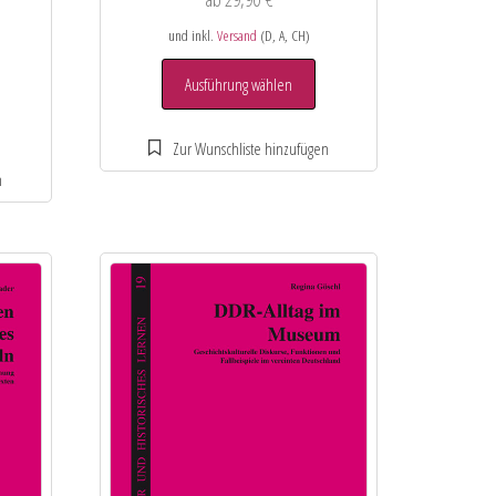
und inkl.
Versand
(D, A, CH)
Ausführung wählen