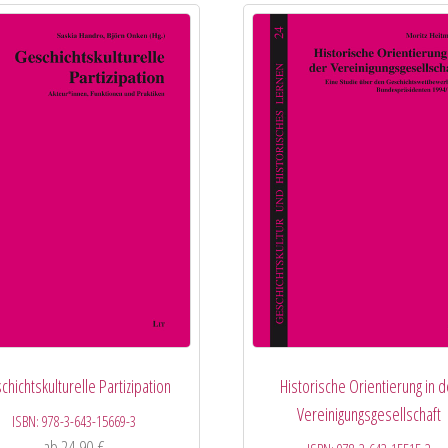
chichtskulturelle Partizipation
Historische Orientierung in d
Vereinigungsgesellschaft
ISBN:
978-3-643-15669-3
ab
24,90
€