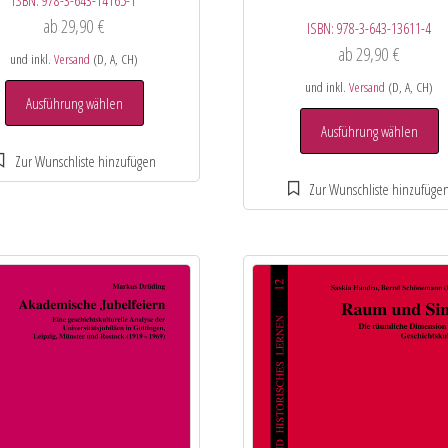
ISBN:
978-3-643-14165-1
ab
29,90
€
ISBN:
978-3-643-13611-4
ab
29,90
€
und inkl.
Versand
(D, A, CH)
und inkl.
Versand
(D, A, CH)
Ausführung wählen
Ausführung wählen