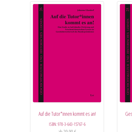
Auf die Tutor*innen kommt es an!
Ges
ISBN:
978-3-643-15767-6
ab
29,90
€