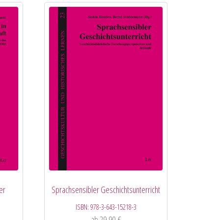
er
Sprachsensibler Geschichtsunterricht
ISBN:
978-3-643-15218-3
ab
29,90
€