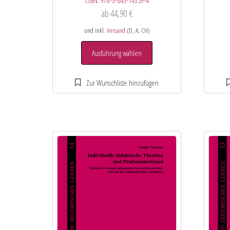
ISBN:
978-3-643-14359-4
ab
44,90
€
und inkl.
Versand
(D, A, CH)
Ausführung wählen