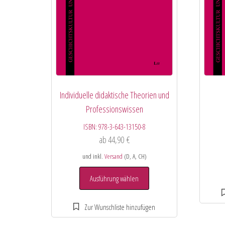
Individuelle didaktische Theorien und
Professionswissen
ISBN:
978-3-643-13150-8
ab
44,90
€
und inkl.
Versand
(D, A, CH)
Ausführung wählen