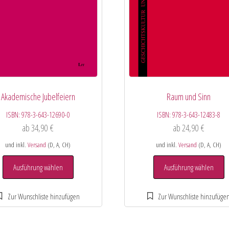
Akademische Jubelfeiern
Raum und Sinn
ISBN:
978-3-643-12690-0
ISBN:
978-3-643-12483-8
ab
34,90
€
ab
24,90
€
und inkl.
Versand
(D, A, CH)
und inkl.
Versand
(D, A, CH)
Ausführung wählen
Ausführung wählen