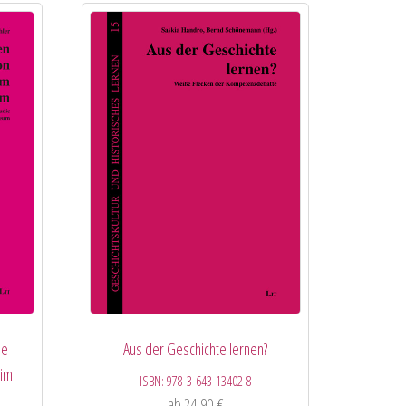
ie
Aus der Geschichte lernen?
 im
ISBN:
978-3-643-13402-8
ab
24,90
€