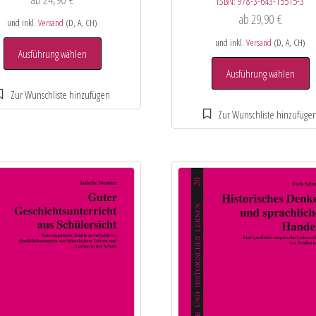
ISBN:
978-3-643-15515-3
ab
29,90
€
und inkl.
Versand
(D, A, CH)
und inkl.
Versand
(D, A, CH)
Ausführung wählen
Ausführung wählen