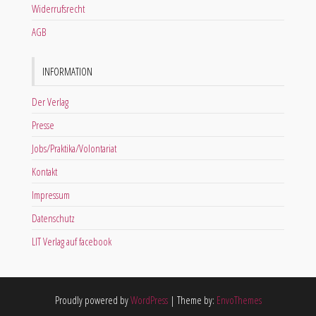
Widerrufsrecht
AGB
INFORMATION
Der Verlag
Presse
Jobs/Praktika/Volontariat
Kontakt
Impressum
Datenschutz
LIT Verlag auf facebook
Proudly powered by
WordPress
|
Theme by:
EnvoThemes