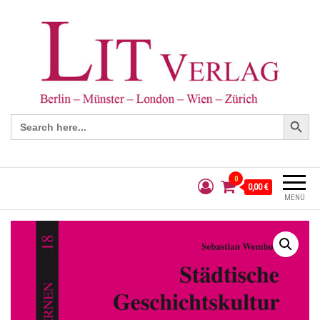
Search Button
Search
for:
0
0,00 €
MENÜ