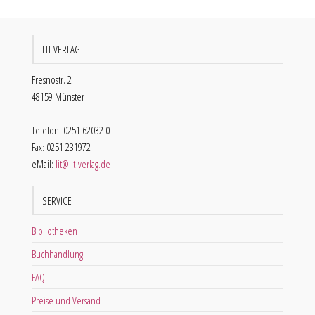
LIT VERLAG
Fresnostr. 2
48159 Münster
Telefon: 0251 62032 0
Fax: 0251 231972
eMail:
lit@lit-verlag.de
SERVICE
Bibliotheken
Buchhandlung
FAQ
Preise und Versand