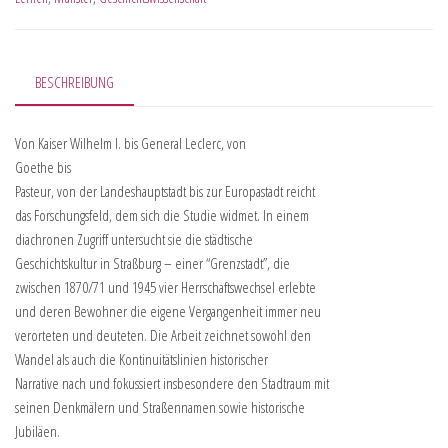
BESCHREIBUNG
Von Kaiser Wilhelm I. bis General Leclerc, von
Goethe bis
Pasteur, von der Landeshauptstadt bis zur Europastadt reicht
das Forschungsfeld, dem sich die Studie widmet. In einem
diachronen Zugriff untersucht sie die städtische
Geschichtskultur in Straßburg – einer “Grenzstadt”, die
zwischen 1870/71 und 1945 vier Herrschaftswechsel erlebte
und deren Bewohner die eigene Vergangenheit immer neu
verorteten und deuteten. Die Arbeit zeichnet sowohl den
Wandel als auch die Kontinuitätslinien historischer
Narrative nach und fokussiert insbesondere den Stadtraum mit
seinen Denkmälern und Straßennamen sowie historische
Jubiläen.