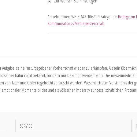
Artikelnummer:
978-3-643-10620-9
Kategorien:
Beiträge zur
Kommunikations-/Medienwissenschaft
 der Aufgabe, seine “naturgegebene” Vorherrschaft wieder zu erkämpfen. Als sein übermächt
grund seiner Natur nicht bekehrt, sondern nur bekämpft werden kann. Die massenmediale In
nen von Täter und Opfer regelrecht vertauscht werden. Wesentlich zum Verständnis der gro
nd emotionaler Momente bildet und als völkischer Imperativ zur gesellschaftlichen Progra
SERVICE