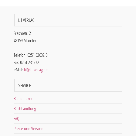
LIT VERLAG
Fresnostr. 2
48159 Münster
Telefon: 0251 62032 0
Fax: 0251 231972
eMail:
lit@lit-verlag.de
SERVICE
Bibliotheken
Buchhandlung
FAQ
Preise und Versand