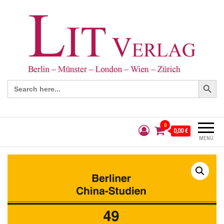
Search Button
Search
for:
0
0,00 €
MENÜ