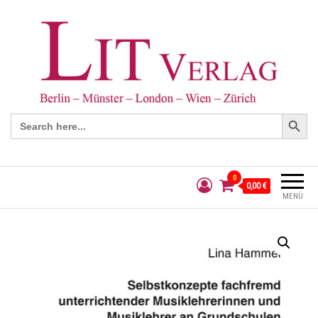
Search Button
Search
for:
0
0,00 €
MENÜ