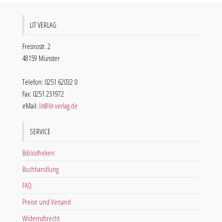
LIT VERLAG
Fresnostr. 2
48159 Münster
Telefon: 0251 62032 0
Fax: 0251 231972
eMail:
lit@lit-verlag.de
SERVICE
Bibliotheken
Buchhandlung
FAQ
Preise und Versand
Widerrufsrecht