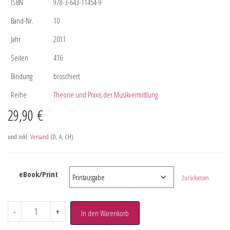
ISBN
978-3-643-11454-9
Band-Nr.
10
Jahr
2011
Seiten
416
Bindung
broschiert
Reihe
Theorie und Praxis der Musikvermittlung
29,90
€
und inkl.
Versand
(D, A, CH)
eBook/Print
Zurücksetzen
-
+
In den Warenkorb