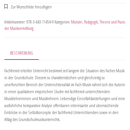
Artikelnummer:
978-3-643-11454-9
Kategorien:
Münster
,
Pädagogik
,
Theorie und Praxis
der Musikvermittlung
BESCHREIBUNG
Fachfremd erteilter Unterricht bestimmt seit langem die Situation des Faches Musik
in der Grundschule. Diesem so charakteristischen und gleichzeitig so
unerforschten Bereich der Unterrichtsrealität im Fach Musik nähert sich die Autorin
in einer qualitativen empirischen Studie mit fachfremd unterrichtenden
Musiklehrerinnen und Musiklehrern. Lebendige Einzelfalldarstellungen und eine
ausführliche komparative Analyse offenbaren interessante und überraschende
Einblicke in die Selbstkonzepte der fachfremd Unterrichtenden sowie in den
Alltag des Grundschulmusikunterrichts.