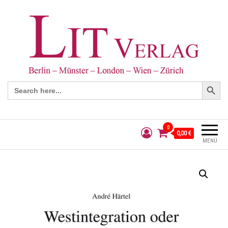
Search Button
Search
for:
0
0,00 €
MENÜ