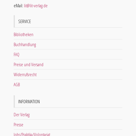
eMail:
lit@lit-verlag.de
SERVICE
Bibliotheken
Buchhandlung
FAQ
Preise und Versand
Widerrufsrecht
AGB
INFORMATION
Der Verlag
Presse
Jobs/Praktika/Volontariat