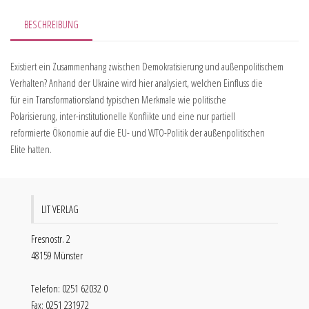
BESCHREIBUNG
Existiert ein Zusammenhang zwischen Demokratisierung und außenpolitischem
Verhalten? Anhand der Ukraine wird hier analysiert, welchen Einfluss die
für ein Transformationsland typischen Merkmale wie politische
Polarisierung, inter-institutionelle Konflikte und eine nur partiell
reformierte Ökonomie auf die EU- und WTO-Politik der außenpolitischen
Elite hatten.
LIT VERLAG
Fresnostr. 2
48159 Münster
Telefon: 0251 62032 0
Fax: 0251 231972