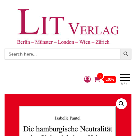
Search Button
Search
for:
0
0,00 €
MENÜ