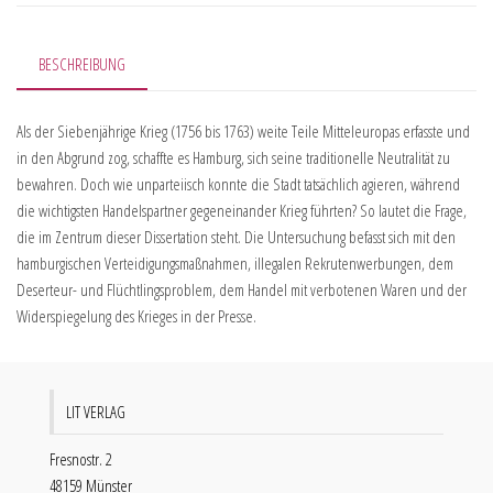
BESCHREIBUNG
Als der Siebenjährige Krieg (1756 bis 1763) weite Teile Mitteleuropas erfasste und
in den Abgrund zog, schaffte es Hamburg, sich seine traditionelle Neutralität zu
bewahren. Doch wie unparteiisch konnte die Stadt tatsächlich agieren, während
die wichtigsten Handelspartner gegeneinander Krieg führten? So lautet die Frage,
die im Zentrum dieser Dissertation steht. Die Untersuchung befasst sich mit den
hamburgischen Verteidigungsmaßnahmen, illegalen Rekrutenwerbungen, dem
Deserteur- und Flüchtlingsproblem, dem Handel mit verbotenen Waren und der
Widerspiegelung des Krieges in der Presse.
LIT VERLAG
Fresnostr. 2
48159 Münster