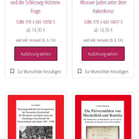
und die Schleswig-Holstein-
Altonaer Juden unter dem
Frage
Hakenkreuz
ISBN:
978-3-643-10558-5
ISBN:
978-3-643-10417-5
ab
14,90
€
ab
14,90
€
und inkl.
Versand
(D, A, CH)
und inkl.
Versand
(D, A, CH)
Ausführung wählen
Ausführung wählen