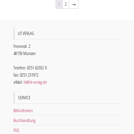
1
2
→
LIT VERLAG
Fresnostr. 2
48159 Münster
Telefon: 0251 62032 0
Fax: 0251 231972
eMail:
lit@lit-verlag.de
SERVICE
Bibliotheken
Buchhandlung
FAQ