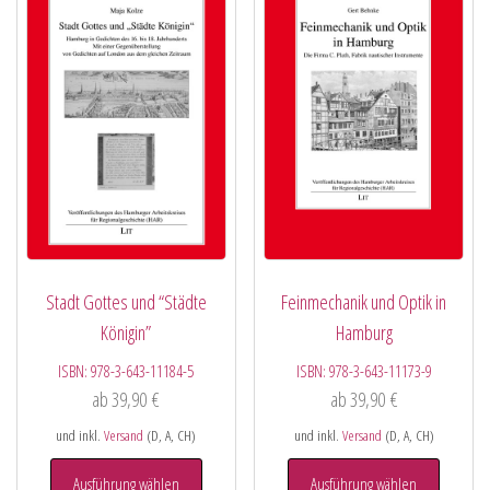
Stadt Gottes und “Städte
Feinmechanik und Optik in
Königin”
Hamburg
ISBN:
978-3-643-11184-5
ISBN:
978-3-643-11173-9
ab
39,90
€
ab
39,90
€
und inkl.
Versand
(D, A, CH)
und inkl.
Versand
(D, A, CH)
Ausführung wählen
Ausführung wählen