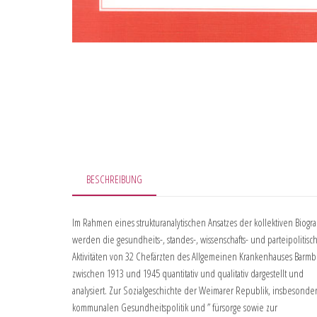
BESCHREIBUNG
Im Rahmen eines strukturanalytischen Ansatzes der kollektiven Biogr
werden die gesundheits-, standes-, wissenschafts- und parteipolitisc
Aktivitäten von 32 Chefärzten des Allgemeinen Krankenhauses Barm
zwischen 1913 und 1945 quantitativ und qualitativ dargestellt und
analysiert. Zur Sozialgeschichte der Weimarer Republik, insbesonde
kommunalen Gesundheitspolitik und ” fürsorge sowie zur