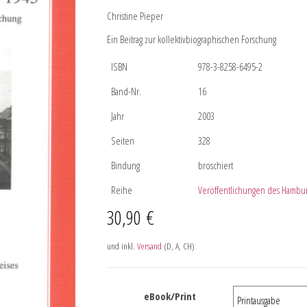
Christine Pieper
Ein Beitrag zur kollektivbiographischen Forschung
ISBN
978-3-8258-6495-2
Band-Nr.
16
Jahr
2003
Seiten
328
Bindung
broschiert
Reihe
Veröffentlichungen des Hamburg
30,90
€
und inkl.
Versand
(D, A, CH)
eBook/Print