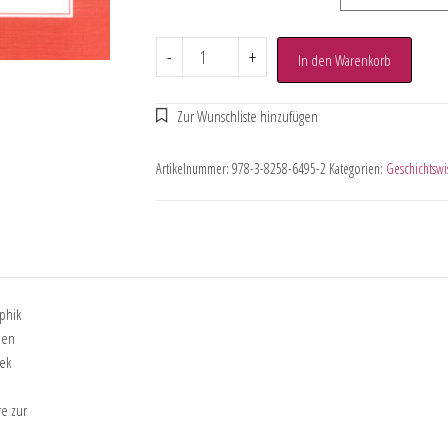
-
+
In den Warenkorb
Artikelnummer:
978-3-8258-6495-2
Kategorien:
Geschichtswi
aphik
hen
bek
re zur