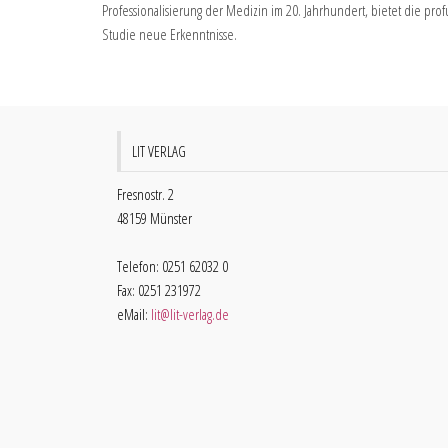
Professionalisierung der Medizin im 20. Jahrhundert, bietet die pro
Studie neue Erkenntnisse.
LIT VERLAG
Fresnostr. 2
48159 Münster
Telefon: 0251 62032 0
Fax: 0251 231972
eMail:
lit@lit-verlag.de