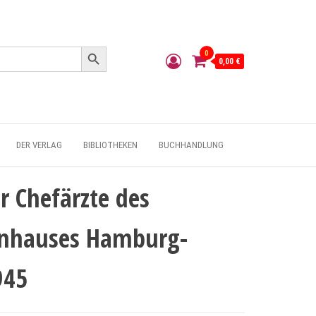
Search Button
0
0,00 €
DER VERLAG
BIBLIOTHEKEN
BUCHHANDLUNG
er Chefärzte des
enhauses Hamburg-
945