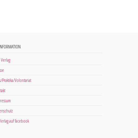
INFORMATION
 Verlag
sse
s/Praktika/Volontariat
takt
ressum
enschutz
 Verlag auf facebook