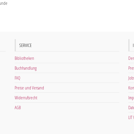
funde
SERVICE
Bibliotheken
Der
Buchhandlung
Pre
FAQ
Job
Preise und Versand
Kon
Widerrufsrecht
Imp
AGB
Dat
LIT