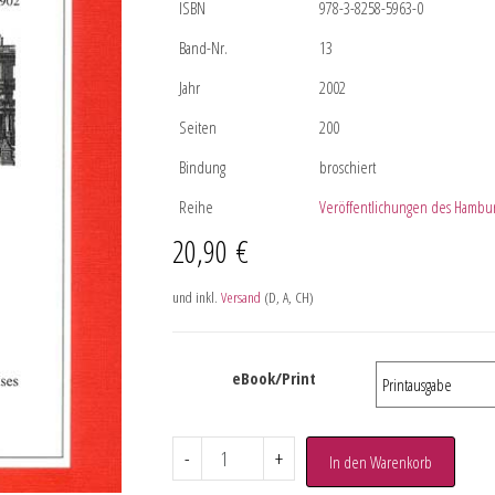
ISBN
978-3-8258-5963-0
Band-Nr.
13
Jahr
2002
Seiten
200
Bindung
broschiert
Reihe
Veröffentlichungen des Hamburg
20,90
€
und inkl.
Versand
(D, A, CH)
eBook/Print
-
+
In den Warenkorb