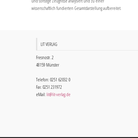
und sonstige Zeugnisse analysiert und zu einer
wissenschaftlich fundierten Gesamtdarstellung aufbereitet.
LIT VERLAG
Fresnostr. 2
48159 Münster
Telefon: 0251 62032 0
Fax: 0251 231972
eMail:
lit@lit-verlag.de