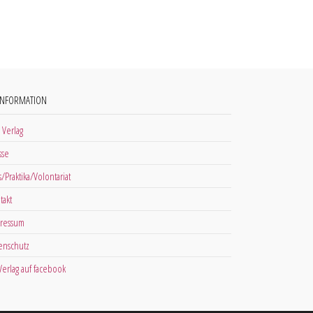
INFORMATION
 Verlag
sse
s/Praktika/Volontariat
takt
ressum
enschutz
 Verlag auf facebook