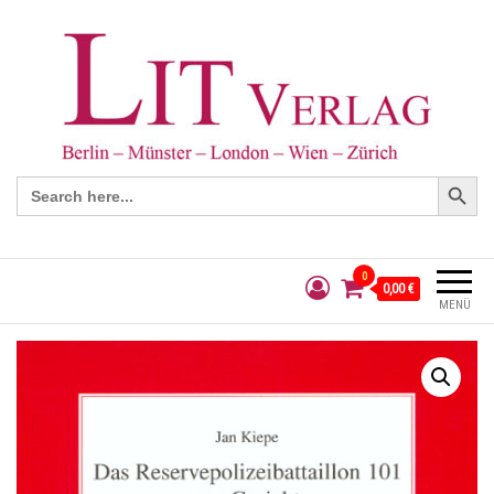
Search Button
Search
for:
0
0,00 €
MENÜ