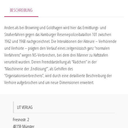
BESCHREIBUNG
Anders als bei Browning und Goldhagen wird hier das Ermittlungs- und
Strafverfahren gegen das Hamburger Reservepolizeibataillon 101 zwischen
1962 und 1968 nachgezeichnet. Die Interaktionen der Akteure – Verhörende
und Verhörte – prägten den Verlauf eines zeitgenössisch ganz “normalen
Verfahrens” wegen NS-Verbrechen, bei dem drei Männer zu Haftstrafen
verurteilt wurden. Deren Fremddarstellung als “Rädchen” in der
“Maschinerie der ,Endlösung'”, als Gehilfen des
“Organisationsverbrechens”, wird durch eine detaillierte Beschreibung der
Verhöre aufgebrochen und um neue Dimensionen erweitert.
LIT VERLAG
Fresnostr. 2
48159 Münster