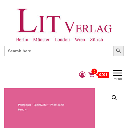
Search Button
Search
for:
0
0,00 €
MENÜ