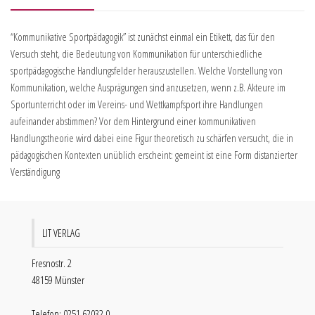
“Kommunikative Sportpädagogik” ist zunächst einmal ein Etikett, das für den
Versuch steht, die Bedeutung von Kommunikation für unterschiedliche
sportpädagogische Handlungsfelder herauszustellen. Welche Vorstellung von
Kommunikation, welche Ausprägungen sind anzusetzen, wenn z.B. Akteure im
Sportunterricht oder im Vereins- und Wettkampfsport ihre Handlungen
aufeinander abstimmen? Vor dem Hintergrund einer kommunikativen
Handlungstheorie wird dabei eine Figur theoretisch zu schärfen versucht, die in
pädagogischen Kontexten unüblich erscheint: gemeint ist eine Form distanzierter
Verständigung
LIT VERLAG
Fresnostr. 2
48159 Münster
Telefon: 0251 62032 0