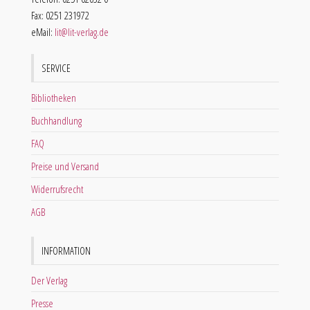
Fax: 0251 231972
eMail:
lit@lit-verlag.de
SERVICE
Bibliotheken
Buchhandlung
FAQ
Preise und Versand
Widerrufsrecht
AGB
INFORMATION
Der Verlag
Presse