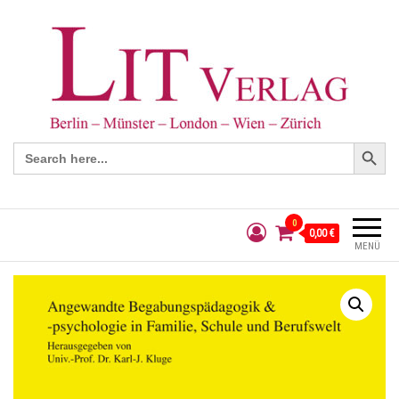
Search Button
Search
for:
0
0,00 €
MENÜ