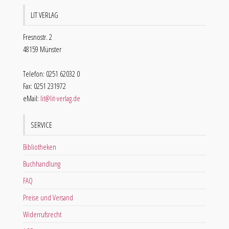
LIT VERLAG
Fresnostr. 2
48159 Münster
Telefon: 0251 62032 0
Fax: 0251 231972
eMail:
lit@lit-verlag.de
SERVICE
Bibliotheken
Buchhandlung
FAQ
Preise und Versand
Widerrufsrecht