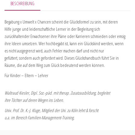
BESCHREIBUNG
Begabung x Umwelt x Chancen scheint die Glücksformel zu sein, mit deren
Hilfe junge und leidenschaftliche Lerner in der Begleitung sich
zurückhaltender Erwachsener ihre Pläne oder Karrieren schmieden oder emsig
ihre Ideen umsetzen. Wer hochbegabt ist, kann ein Glückskind werden, wenn
es nicht ausgegrenzt wird, auch Fehler machen darf und nicht nur
gefüttert, sondern auch gefordert wird. Dieses Glückshandbuch führt Sie in
Räume, die auf dem Weg zum Glück bedeutend werden können.
Für Kinder – Eltern – Lehrer
Waltraud Kiesler, Dipl. Soz.-päd. mit therap. Zusatzausbildung, begleitet
ihre Töchter auf deren Wegen ins Leben.
Univ. Prof. Dr. K.-J. Kluge, Mitglied der Uni. zu Köln lehrt & forscht
u.a. im Bereich Familien-Management-Training.