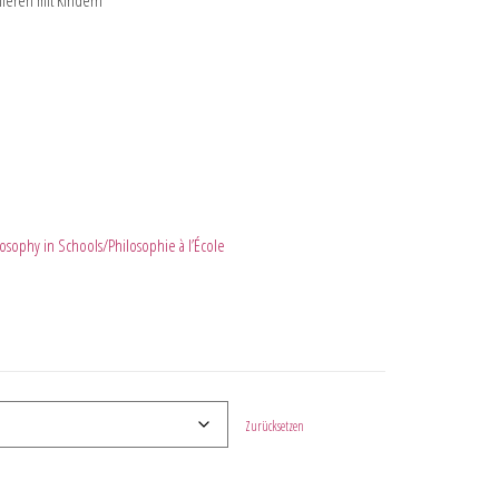
ieren mit Kindern
osophy in Schools/Philosophie à l’École
Zurücksetzen