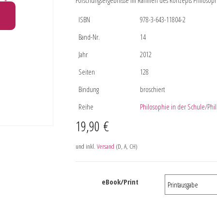
Forschungsergebnisse im Rahmen des Konzepts Philosoph
ISBN
978-3-643-11804-2
Band-Nr.
14
Jahr
2012
Seiten
128
Bindung
broschiert
Reihe
Philosophie in der Schule/Phil
19,90
€
und inkl.
Versand
(D, A, CH)
eBook/Print