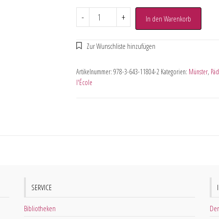
-
+
In den Warenkorb
Artikelnummer:
978-3-643-11804-2
Kategorien:
Münster
,
Päd
l'École
SERVICE
Bibliotheken
Der