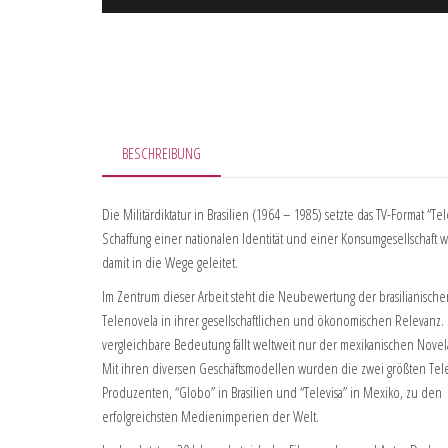
BESCHREIBUNG
Die Militärdiktatur in Brasilien (1964 – 1985) setzte das TV-Format “
Schaffung einer nationalen Identität und einer Konsumgesellschaft 
damit in die Wege geleitet.
Im Zentrum dieser Arbeit steht die Neubewertung der brasilianische
Telenovela in ihrer gesellschaftlichen und ökonomischen Relevanz.
vergleichbare Bedeutung fällt weltweit nur der mexikanischen Novel
Mit ihren diversen Geschäftsmodellen wurden die zwei größten Tel
Produzenten, “Globo” in Brasilien und “Televisa” in Mexiko, zu den
erfolgreichsten Medienimperien der Welt.