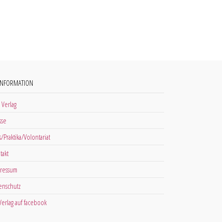
INFORMATION
 Verlag
sse
s/Praktika/Volontariat
takt
ressum
enschutz
 Verlag auf facebook