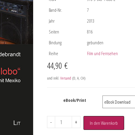
Band-Nr.
7
Jahr
2013
Seiten
816
Bindung
gebunden
Reihe
Film und Fernsehen
44,90
€
und inkl.
Versand
(D, A, CH)
eBook/Print
-
+
In den Warenkorb