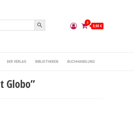
Search Button
0
0,00 €
DER VERLAG
BIBLIOTHEKEN
BUCHHANDLUNG
zt Globo”