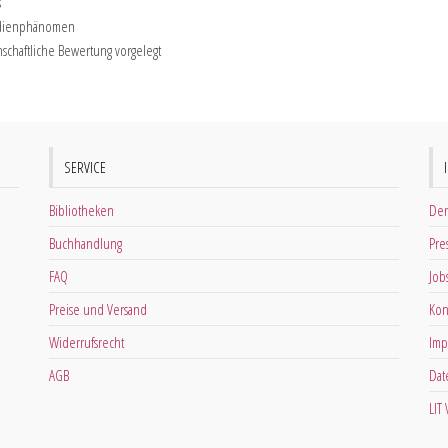
s
Medienphänomen
chaftliche Bewertung vorgelegt
SERVICE
Bibliotheken
Der
Buchhandlung
Pre
FAQ
Job
Preise und Versand
Kon
Widerrufsrecht
Imp
AGB
Dat
LIT