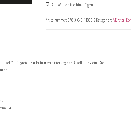
Artikelnummer:
978-3-643-11888-2
Kategorien:
Münster
,
Kom
Telenovela” erfolgreich zur Instrumentalisierung der Bevölkerung ein. Die
wurde
n
 Eine
a zu.
enovela-