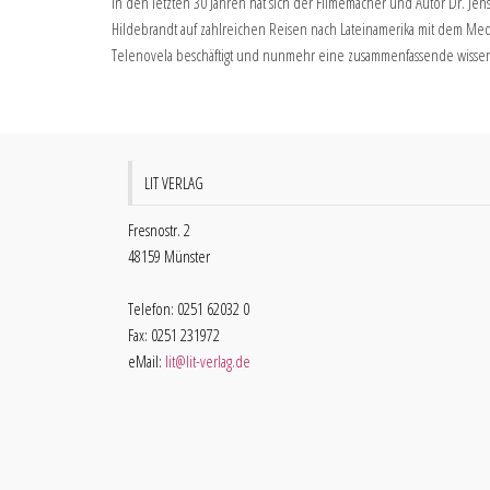
In den letzten 30 Jahren hat sich der Filmemacher und Autor Dr. Jen
Hildebrandt auf zahlreichen Reisen nach Lateinamerika mit dem 
Telenovela beschäftigt und nunmehr eine zusammenfassende wissens
LIT VERLAG
Fresnostr. 2
48159 Münster
Telefon: 0251 62032 0
Fax: 0251 231972
eMail:
lit@lit-verlag.de