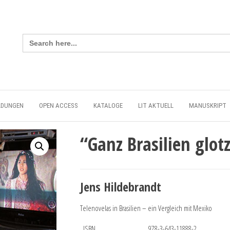
Search
for:
LDUNGEN
OPEN ACCESS
KATALOGE
LIT AKTUELL
MANUSKRIPT
“Ganz Brasilien glot
Jens Hildebrandt
Telenovelas in Brasilien – ein Vergleich mit Mexiko
ISBN
978-3-643-11888-2