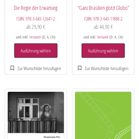
Die Regie der Erwartung
“Ganz Brasilien glotzt Globo”
ISBN:
978-3-643-12641-2
ISBN:
978-3-643-11888-2
ab
29,90
€
ab
44,90
€
und inkl.
Versand
(D, A, CH)
und inkl.
Versand
(D, A, CH)
Ausführung wählen
Ausführung wählen