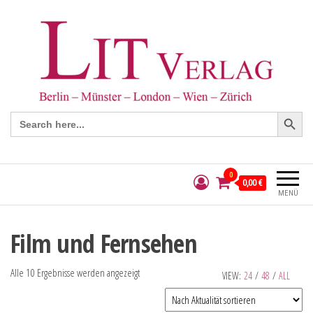
Search Button
Search
for:
0
0,00 €
MENÜ
Film und Fernsehen
Alle 10 Ergebnisse werden angezeigt
VIEW:
24
/
48
/
ALL