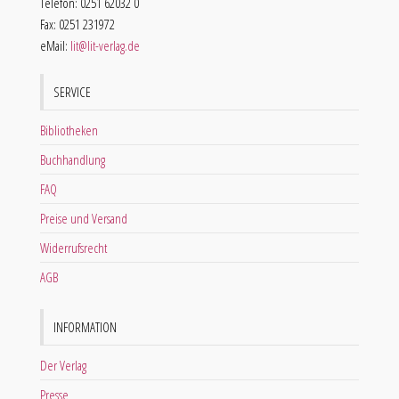
Telefon: 0251 62032 0
Fax: 0251 231972
eMail:
lit@lit-verlag.de
SERVICE
Bibliotheken
Buchhandlung
FAQ
Preise und Versand
Widerrufsrecht
AGB
INFORMATION
Der Verlag
Presse