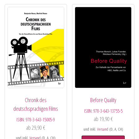
Chronik des
Before Quality
deutschsprachigen Films
ISBN:
978-3-643-13755-5
ab
19,90
€
ISBN:
978-3-643-15005-9
ab
29,90
€
und inkl.
Versand
(D, A, CH)
und inkl.
Versand
(D, A, CH)