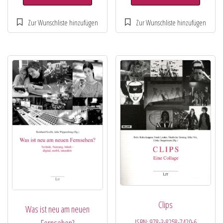
Clips
Was ist neu am neuen
ISBN:
978-3-8258-7420-6
Fernsehen?